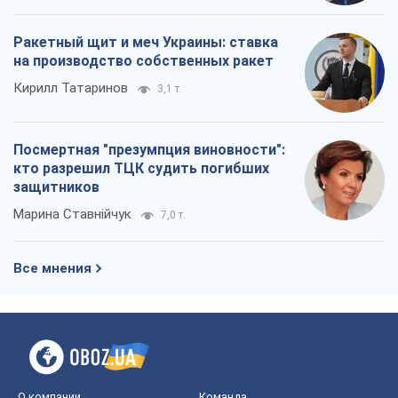
Ракетный щит и меч Украины: ставка
на производство собственных ракет
Кирилл Татаринов
3,1 т.
Посмертная "презумпция виновности":
кто разрешил ТЦК судить погибших
защитников
Марина Ставнійчук
7,0 т.
Все мнения
О компании
Команда