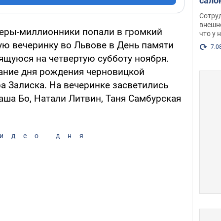
сало
оско
Сотру
посл
внешн
геры-миллионники попали в громкий
что у 
разг
ую вечеринку во Львове в День памяти
Фото
7.0
ящуюся на четвертую субботу ноября.
ание дня рождения черновицкой
а Залиска. На вечеринке засветились
аша Бо, Натали Литвин, Таня Самбурская
идео дня