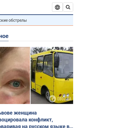
ские обстрелы
ное
ьвове женщина
воцировала конфликт,
оваривая на русском языке в