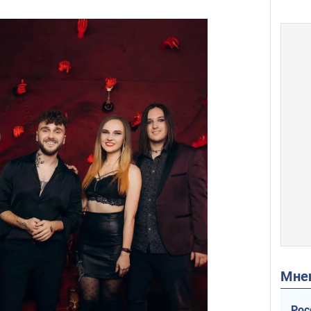
Мн
Рос