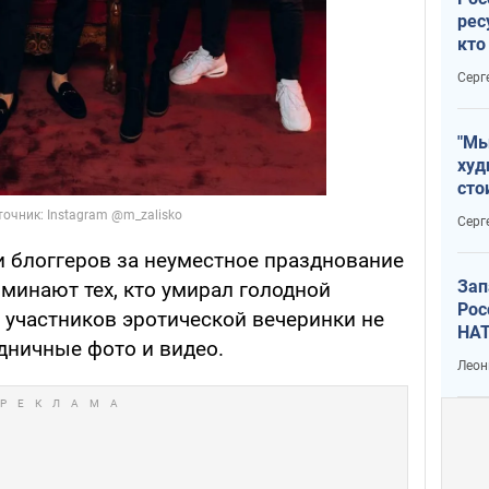
рес
кто
дик
Серг
"Мы
худ
сто
отч
Серг
рак
 блоггеров за неуместное празднование
Зап
оминают тех, кто умирал голодной
Рос
 участников эротической вечеринки не
НАТ
дничные фото и видео.
Леон