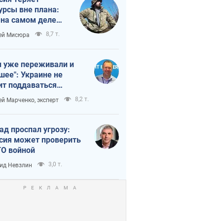
урсы вне плана:
 на самом деле
тует темп войны
8,7 т.
ей Мисюра
 уже переживали и
шее": Украине не
ит поддаваться
аянию из-за
8,2 т.
ей Марченко, эксперт
етного террора
ад проспал угрозу:
сия может проверить
О войной
3,0 т.
ид Невзлин