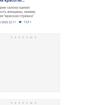
на красоты
рбил женщину
дник салона оценил
е химиотерапии,
ость женщины, заявив,
нее "мужская стрижка"
орелся скандал.
13,5 т.
8.2026 22:11