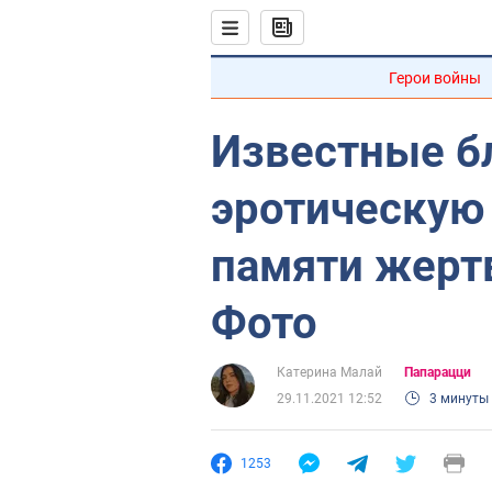
Герои войны
Известные б
эротическую
памяти жерт
Фото
Катерина Малай
Папарацци
29.11.2021 12:52
3 минуты
1253