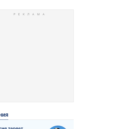
ения
сия теряет