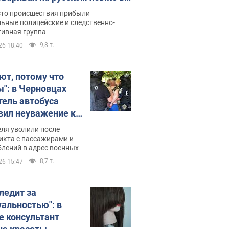
рутке: полиция составила
сто происшествия прибыли
нистративный протокол.
ьные полицейские и следственно-
тивная группа
о
9,8 т.
26 18:40
ют, потому что
ы": в Черновцах
тель автобуса
вил неуважение к
инским военным и
ля уволили после
тился за это.
икта с пассажирами и
лений в адрес военных
о
8,7 т.
26 15:47
следит за
уальностью": в
е консультант