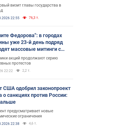
рвый визит главы государства в
ад
76,3 т.
8.2026 22:55
ните Федорова": в городах
ины уже 23-й день подряд
одят массовые митинги с
атами. Фото и видео
ники акций продолжают серию
евных протестов
2,2 т.
26 22:22
т США одобрил законопроект
а о санкциях против России:
дальше
ент предусматривает новые
мические ограничения
4,6 т.
8.2026 22:38