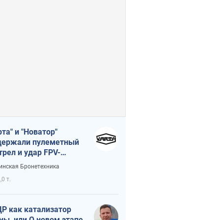
рта" и "Новатор"
ержали пулеметный
трел и удар FPV-
на, сохранив жизнь
инская Бронетехника
церу ВСУ
,0 т.
Р как катализатор
ны, или О новом этапе