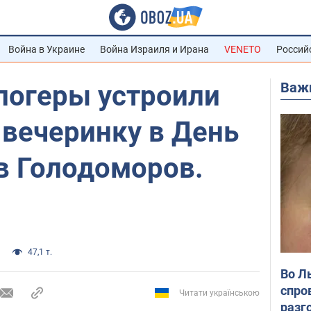
Война в Украине
Война Израиля и Ирана
VENETO
Россий
Важ
логеры устроили
 вечеринку в День
в Голодоморов.
47,1 т.
Во Л
спро
Читати українською
разг