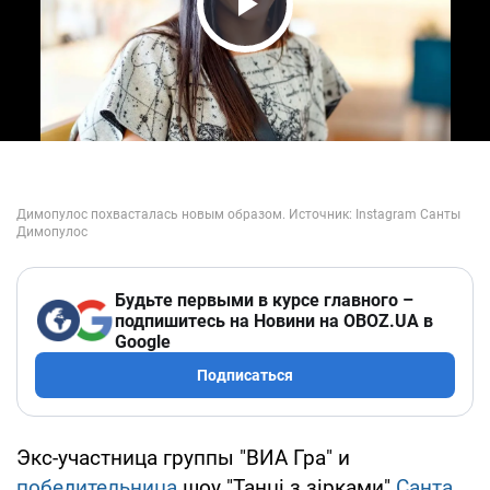
Play Video
Будьте первыми в курсе главного –
подпишитесь на Новини на OBOZ.UA в
Google
Подписаться
Экс-участница группы "ВИА Гра" и
победительница
шоу "Танці з зірками"
Санта