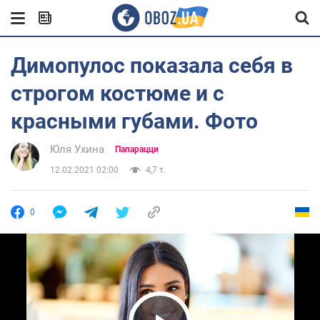
Димопулос показала себя в
строгом костюме и с
красными губами. Фото
Юля Ухина
Папарацци
12.02.2021 02:00
4,7 т.
0