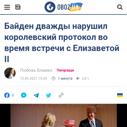
Байден дважды нарушил
королевский протокол во
время встречи с Елизаветой
II
Любовь Блажко
Папарацци
15.06.2021 15:24
1 минута
2,0 т.
0