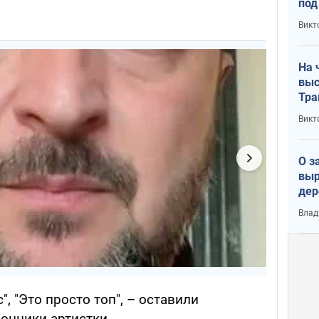
под
кри
Викт
лог
На 
выс
Тра
Викт
О з
выр
дер
что
Влад
Тер
с", "Это просто топ", – оставили
онники артистки.