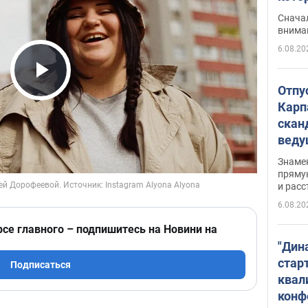
"агр
Сначал
внима
6.08.20
Play Video
Отпу
Карп
скан
вед
несп
Знаме
захе
пряму
и расс
6.08.20
рсе главного – подпишитесь на Новини на
"Дин
стар
Подписаться
квал
конф