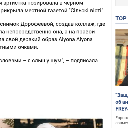
ем артистка позировала в черном
прикрыла местной газетой "Сільскі вісті".
TO
снимок Дорофеевой, создав коллаж, где
а непосредственно она, а на правой
 свой дерзкий образ Alyona Alyona
итными очками.
а словами – я слышу шум", – подписала
"Защ
об а
FREY
подд
Европ
совме