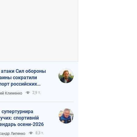
 атаки Сил обороны
аины сократили
порт российских
тепродуктов
2,9 т.
ей Клименко
 супертурнира
учих: спортивній
ендарь осени-2026
8,3 т.
сандр Липенко