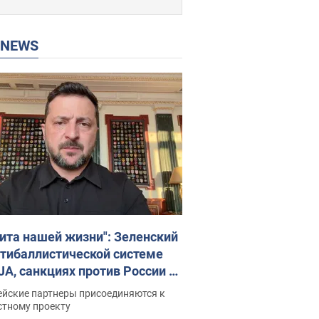
P NEWS
ита нашей жизни": Зеленский
нтибаллистической системе
JA, санкциях против России и
ержке аграриев. Видео
ейские партнеры присоединяются к
стному проекту