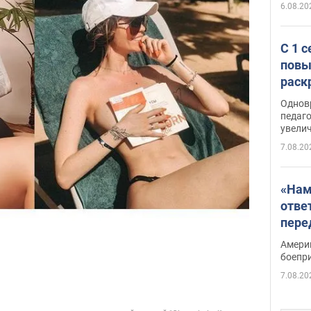
6.08.20
С 1 
повы
раск
Однов
педаг
увелич
7.08.20
«Нам
отве
пере
Patri
Амери
боепр
7.08.20