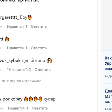
Как
Укр
экс
неф
Андр
Два
Маг
кал
Алек