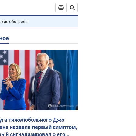
ские обстрелы
ное
уга тяжелобольного Джо
ена назвала первый симптом,
рый сигнализировал о его