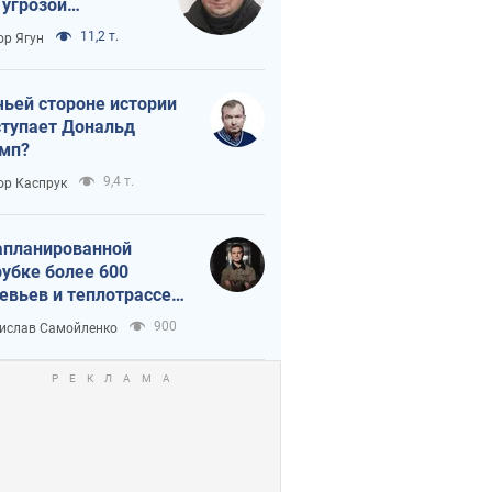
 угрозой
тическая
11,2 т.
ор Ягун
истика
чьей стороне истории
тупает Дональд
мп?
9,4 т.
ор Каспрук
апланированной
убке более 600
евьев и теплотрассе:
 происходит на
900
ислав Самойленко
емках в Киеве