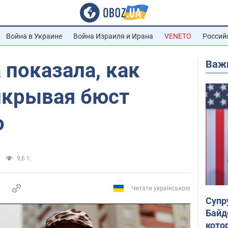
Война в Украине
Война Израиля и Ирана
VENETO
Россий
Важ
 показала, как
икрывая бюст
о
9,6 т.
Читати українською
Супр
Байд
кото