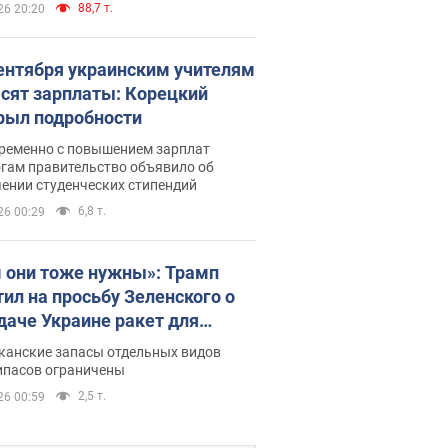
88,7 т.
26 20:20
сентября украинским учителям
сят зарплаты: Корецкий
рыл подробности
ременно с повышением зарплат
огам правительство объявило об
ении студенческих стипендий
6,8 т.
26 00:29
 они тоже нужны»: Трамп
тил на просьбу Зеленского о
даче Украине ракет для
ot
канские запасы отдельных видов
ипасов ограничены
2,5 т.
26 00:59