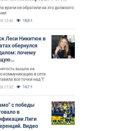
ессивном" раке
а врачи не обратили на это должного
ния
18,0 т.
26 12:46
ск Леси Никитюк в
атах обернулся
далом: почему
ущую
раведливо
нитость вышла на
йтили
ю коммуникацию в сети
тавила все точки над "i"
14,7 т.
26 17:32
амо" с победы
товало в
ификации Лиги
еренций. Видео