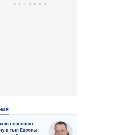
ения
мль переносит
ну в тыл Европы: