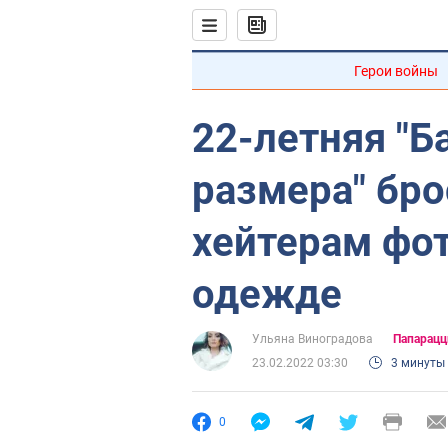
Герои войны
22-летняя "Б
размера" бр
хейтерам фот
одежде
Ульяна Виноградова
Папарацц
23.02.2022 03:30
3 минуты
0