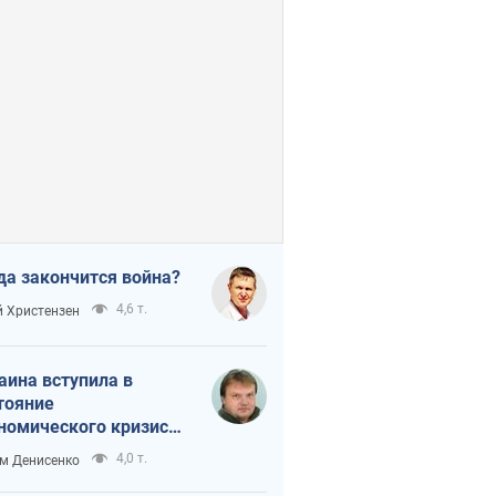
да закончится война?
4,6 т.
 Христензен
аина вступила в
тояние
номического кризиса.
ь ли свет в конце
4,0 т.
м Денисенко
неля?