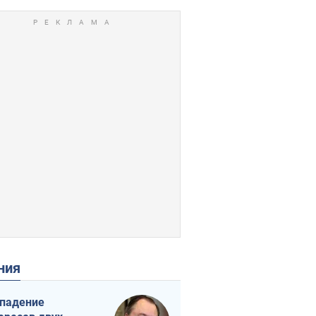
ения
падение