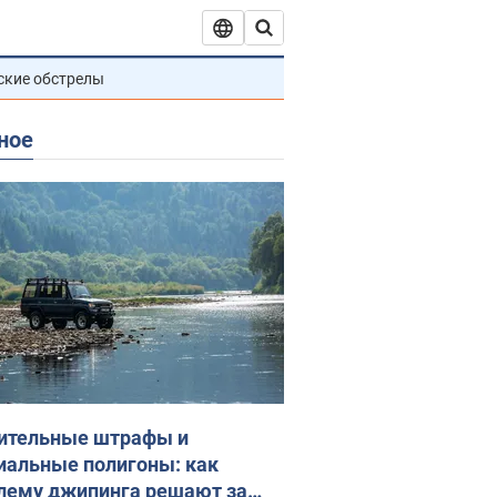
ские обстрелы
ное
ительные штрафы и
иальные полигоны: как
лему джипинга решают за