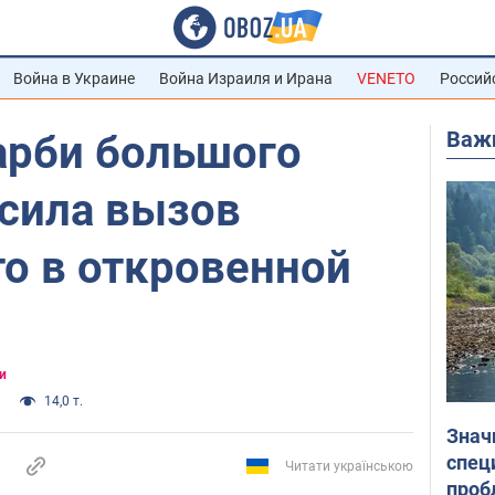
Война в Украине
Война Израиля и Ирана
VENETO
Россий
Важ
арби большого
осила вызов
о в откровенной
и
14,0 т.
Знач
спец
Читати українською
проб