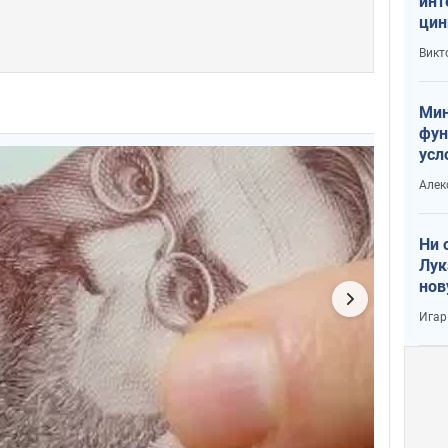
инт
цин
или
Викт
Тра
Мин
фун
усл
вое
Алек
Ни 
Лук
нов
Игар