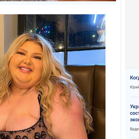
Ког
Юрий
Укр
сос
эко
Ест
Вади
тун