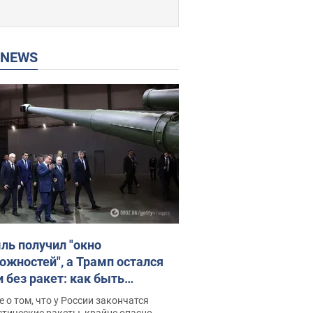
P NEWS
ль получил "окно
ожностей", а Трамп остался
и без ракет: как быть
ине? Интервью с Мельником
 о том, что у России закончатся
тические ракеты, крайне опасно,