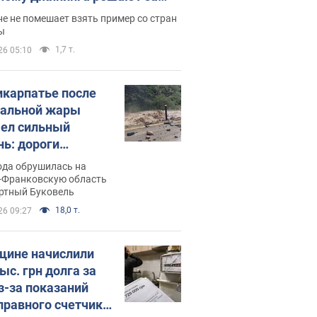
ицей
е не помешает взять пример со стран
ы
1,7 т.
26 05:10
икарпатье после
альной жары
ел сильный
нь: дороги
ратились в реки.
ода обрушилась на
о
-Франковскую область
ортный Буковель
18,0 т.
26 09:27
ине начислили
ыс. грн долга за
из-за показаний
правного счетчика: