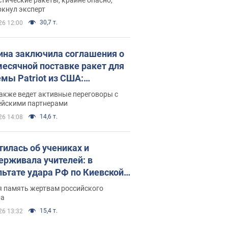
ркнул эксперт
30,7 т.
26 12:00
ина заключила соглашения о
есячной поставке ракет для
емы Patriot из США:
нский раскрыл подробности
акже ведет активные переговоры с
ейскими партнерами
14,6 т.
26 14:08
тилась об учениках и
ерживала учителей: в
льтате удара РФ по Киевской
сти погибли директор
я память жертвам российского
ского лицея, её муж и внук
ра
15,4 т.
26 13:32