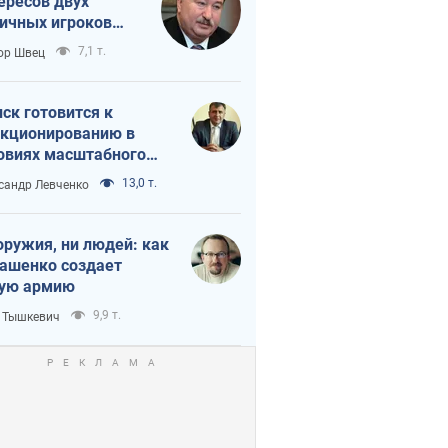
ересов двух
ичных игроков
 тайный план
7,1 т.
ор Швец
мпа и Путина?
ск готовится к
кционированию в
овиях масштабного
нного кризиса
13,0 т.
сандр Левченко
оружия, ни людей: как
ашенко создает
ую армию
9,9 т.
 Тышкевич