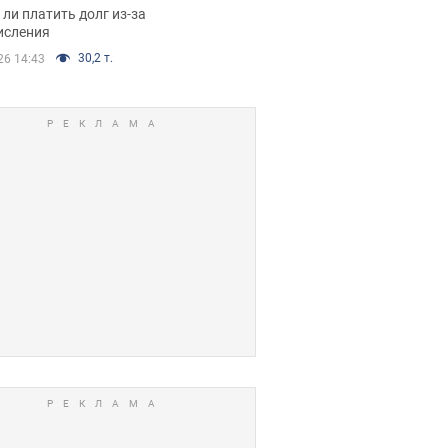
я вынес
ли платить долг из-за
иданное решение
исления
30,2 т.
26 14:43