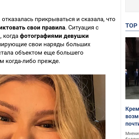
а отказалась прикрываться и сказала, что
TO
иктовать свои правила
. Ситуация с
, когда
фотографиями девушки
амирующие свои наряды больших
 стала объектом еще большего
м когда-либо прежде.
Крем
возм
почт
Укра
Мнение
баллис