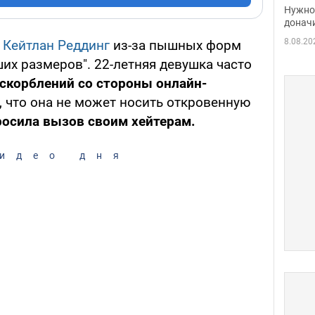
судь
Нужно 
неож
донач
8.08.20
e
Кейтлан Реддинг
из-за пышных форм
их размеров". 22-летняя девушка часто
скорблений со стороны онлайн-
т, что она не может носить откровенную
росила вызов своим хейтерам.
идео дня