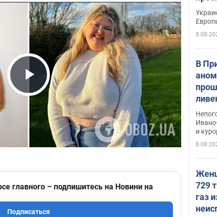
гран
Украин
Европ
8.08.20
В Пр
аном
прош
Play Video
ливе
прев
Непог
Виде
Ивано
и кур
8.08.20
Женщ
729 т
рсе главного – подпишитесь на Новини на
газ 
неис
Подписаться