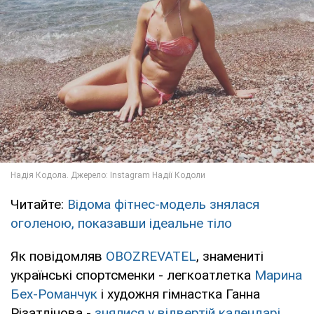
Читайте:
Відома фітнес-модель знялася
оголеною, показавши ідеальне тіло
Як повідомляв
OBOZREVATEL
, знамениті
українські спортсменки - легкоатлетка
Марина
Бех-Романчук
і художня гімнастка Ганна
Різатдінова -
знялися у відвертій календарі