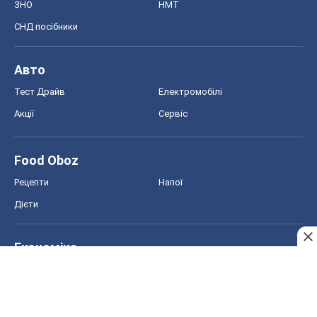
ЗНО
НМТ
СНД посібники
Авто
Тест Драйв
Електромобілі
Акції
Сервіс
Food Oboz
Рецепти
Напої
Дієти
Економіка
Ринки та компанії
Макроекономіка
MedOboz