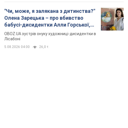
"Чи, може, я залякана з дитинства?"
Олена Зарецька – про вбивство
бабусі-дисидентки Алли Горської,
критику Дмитра Стуса та втечу в
OBOZ.UA зустрів онуку художниці-дисидентки в
Португалію з 5 дітьми
Лісабоні
5.08.2026 04:00
26,0 т.