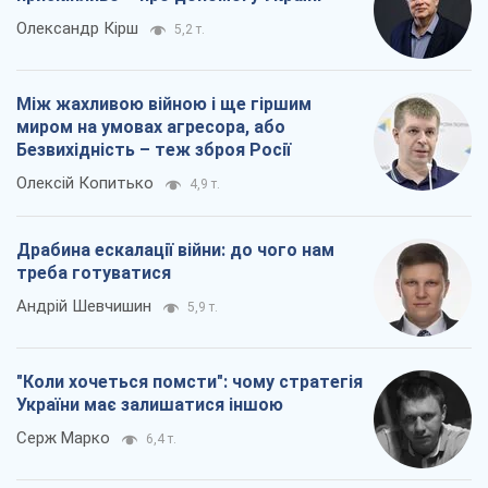
Олександр Кірш
5,2 т.
Між жахливою війною і ще гіршим
миром на умовах агресора, або
Безвихідність – теж зброя Росії
Олексій Копитько
4,9 т.
Драбина ескалації війни: до чого нам
треба готуватися
Андрій Шевчишин
5,9 т.
"Коли хочеться помсти": чому стратегія
України має залишатися іншою
Серж Марко
6,4 т.