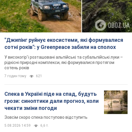
"Джипінг руйнує екосистеми, які формувалися
сотні років": у Greenpeace забили на сполох
У високогір'ї розташовані альпійські та субальпійські луки –
рідкісні природні комплекси, які формувалися протягом
сотень років
7 годин тому
621
Спека в Україні піде на спад, будуть
грози: синоптики дали прогноз, коли
чекати зміни погоди
Зовсім скоро спека поступово відступить
5.08.2026 14:59
6,6 т.