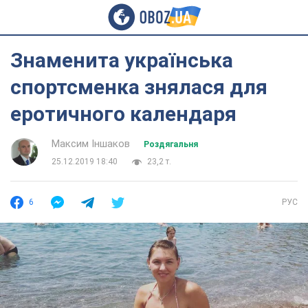
Знаменита українська
спортсменка знялася для
еротичного календаря
Максим Іншаков
Роздягальня
25.12.2019 18:40
23,2 т.
6
РУС