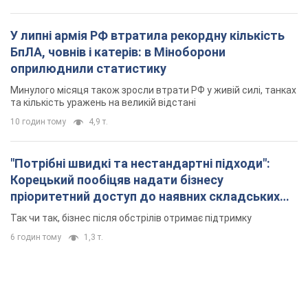
У липні армія РФ втратила рекордну кількість
БпЛА, човнів і катерів: в Міноборони
оприлюднили статистику
Минулого місяця також зросли втрати РФ у живій силі, танках
та кількість уражень на великій відстані
10 годин тому
4,9 т.
"Потрібні швидкі та нестандартні підходи":
Корецький пообіцяв надати бізнесу
пріоритетний доступ до наявних складських
приміщень
Так чи так, бізнес після обстрілів отримає підтримку
6 годин тому
1,3 т.