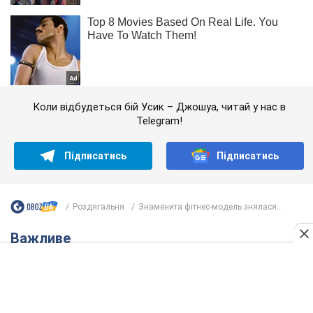
Коли відбудеться бій Усик – Джошуа, читай у нас в
Telegram!
Підписатись
Підписатись
Роздягальня
Знаменита фітнес-модель знялася...
Важливе