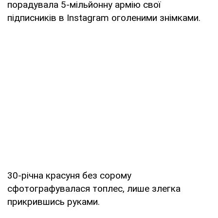
порадувала 5-мільйонну армію свої
пiдписників в Instagram оголеними знімками.
30-річна красуня без сорому
сфотографувалася топлес, лише злегка
прикрившись руками.