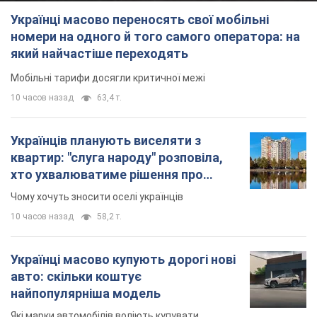
Українці масово переносять свої мобільні
номери на одного й того самого оператора: на
який найчастіше переходять
Мобільні тарифи досягли критичної межі
10 часов назад
63,4 т.
Українців планують виселяти з
квартир: "слуга народу" розповіла,
хто ухвалюватиме рішення про
знесення будинків
Чому хочуть зносити оселі українців
10 часов назад
58,2 т.
Українці масово купують дорогі нові
авто: скільки коштує
найпопулярніша модель
Які марки автомобілів воліють купувати