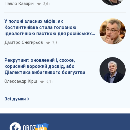
Павло Казарін
3,6 т.
У полоні власних міфів: як
Костянтинівка стала головною
ідеологічною пасткою для російських
окупантів
Дмитро Снєгирьов
7,3 т.
Рекрутинг: оновлений і, схоже,
корисний ворожий досвід, або
Діалектика вибагливого боягузтва
Олександр Кірш
6,1 т.
Всі думки