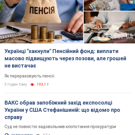
Українці "хакнули" Пенсійний фонд: виплати
масово підвищують через позови, але грошей
не вистачає
Як перераховують пенсії
5 годин тому
103,1 т.
ВАКС обрав запобіжний захід експосолці
України у США Стефанішиній: що відомо про
справу
Суд не повністю задовольнив клопотання прокуратури
годину тому
4,0 т.