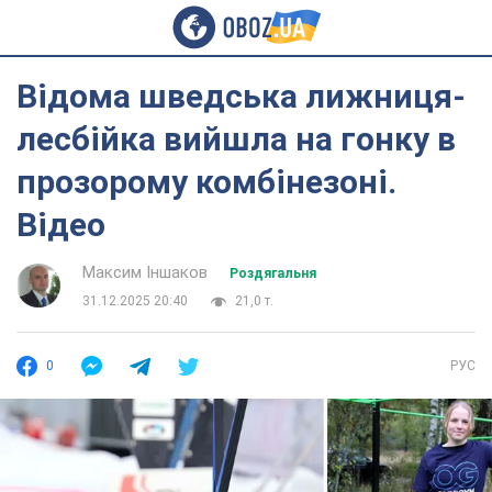
Відома шведська лижниця-
лесбійка вийшла на гонку в
прозорому комбінезоні.
Відео
Максим Іншаков
Роздягальня
31.12.2025 20:40
21,0 т.
0
РУС