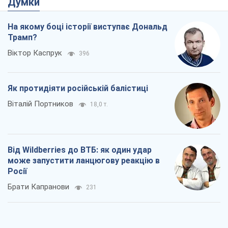
Думки
На якому боці історії виступає Дональд
Трамп?
Віктор Каспрук
396
Як протидіяти російській балістиці
Віталій Портников
18,0 т.
Від Wildberries до ВТБ: як один удар
може запустити ланцюгову реакцію в
Росії
Брати Капранови
231