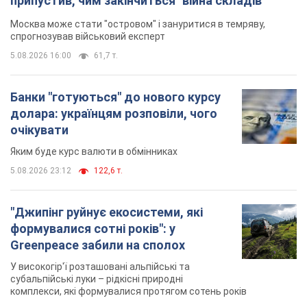
припустив, чим закінчиться "війна складів"
Москва може стати "островом" і зануритися в темряву,
спрогнозував військовий експерт
5.08.2026 16:00
61,7 т.
Банки "готуються" до нового курсу
долара: українцям розповіли, чого
очікувати
Яким буде курс валюти в обмінниках
5.08.2026 23:12
122,6 т.
"Джипінг руйнує екосистеми, які
формувалися сотні років": у
Greenpeace забили на сполох
У високогір'ї розташовані альпійські та
субальпійські луки – рідкісні природні
комплекси, які формувалися протягом сотень років