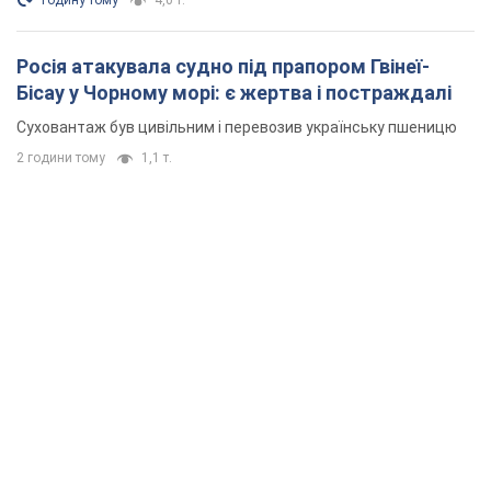
Росія атакувала судно під прапором Гвінеї-
Бісау у Чорному морі: є жертва і постраждалі
Суховантаж був цивільним і перевозив українську пшеницю
2 години тому
1,1 т.