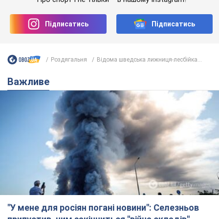
Підписатись
Підписатись
Роздягальня
Відома шведська лижниця-лесбійка...
Важливе
"У мене для росіян погані новини": Селезньов