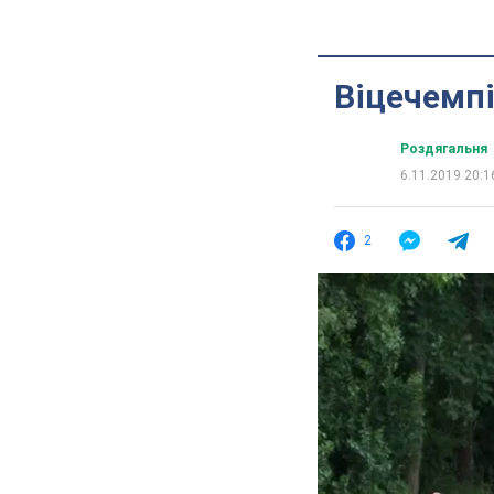
Віцечемпі
Роздягальня
6.11.2019 20:1
2