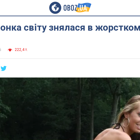
онка світу знялася в жорстко
6
222,4 т.