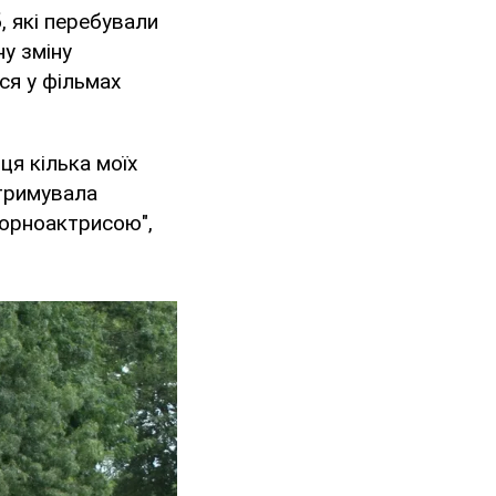
, які перебували
у зміну
ся у фільмах
нця кілька моїх
отримувала
порноактрисою",