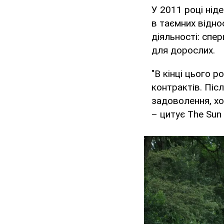
У 2011 році нід
в таємних відно
діяльності: спе
для дорослих.
"В кінці цього р
контрактів. Піс
задоволення, хо
– цитує The Sun