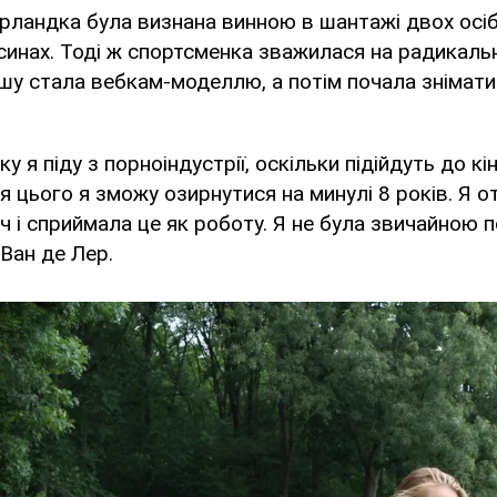
ерландка була визнана винною в шантажі двох осіб
синах. Тоді ж спортсменка зважилася на радикальн
ршу стала вебкам-моделлю, а потім почала знімати
оку я піду з порноіндустрії, оскільки підійдуть до кі
ля цього я зможу озирнутися на минулі 8 років. Я 
ч і сприймала це як роботу. Я не була звичайною 
 Ван де Лер.