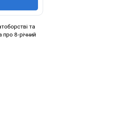
атоборстві та
а про 8-річний