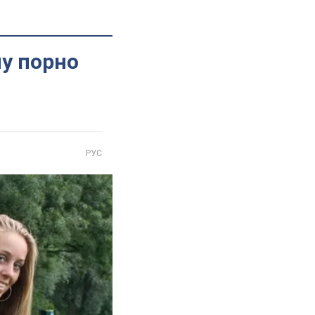
му порно
РУС