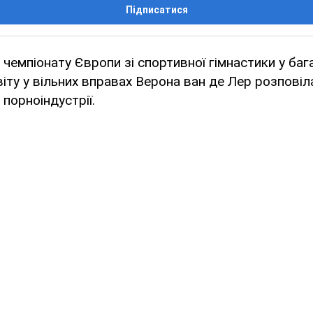
Підписатися
 чемпіонату Європи зі спортивної гімнастики у баг
віту у вільних вправах Верона ван де Лер розповіл
 порноіндустрії.