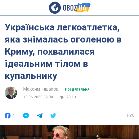
Українська легкоатлетка,
яка знімалась оголеною в
Криму, похвалилася
ідеальним тілом в
купальнику
Максим Іншаков
Роздягальня
10.06.2020 02:00
20,1 т.
1
РУС