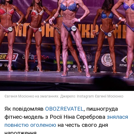
Як повідомляв
OBOZREVATEL
, пишногруда
фітнес-модель з Росії Ніна Сереброва
знялася
повністю оголеною
на честь свого дня
народження.