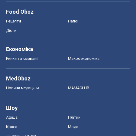
Food Oboz
Рецепти
Напої
Дієти
Економіка
Ринки та компанії
Макроекономіка
MedOboz
Новини медицини
MAMACLUB
Шоу
Афіша
Плітки
Краса
Мода