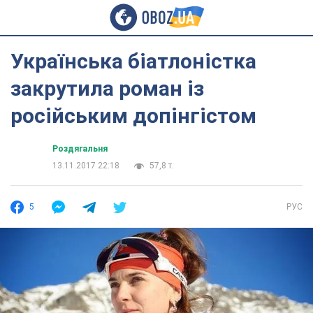
Українська біатлоністка
закрутила роман із
російським допінгістом
Роздягальня
13.11.2017 22:18
57,8 т.
5
РУС