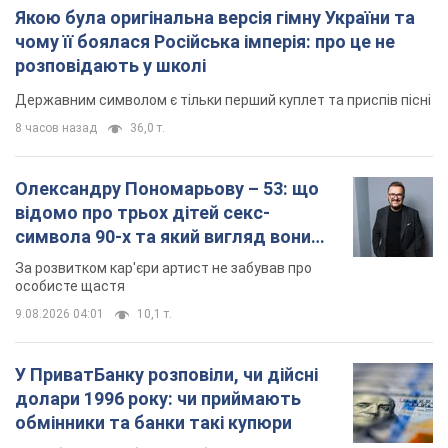
Якою була оригінальна версія гімну України та
чому її боялася Російська імперія: про це не
розповідають у школі
Державним символом є тільки перший куплет та приспів пісні
8 часов назад
36,0 т.
Олександру Пономарьову – 53: що
відомо про трьох дітей секс-
символа 90-х та який вигляд вони
мають
За розвитком кар'єри артист не забував про
особисте щастя
9.08.2026 04:01
10,1 т.
У ПриватБанку розповіли, чи дійсні
долари 1996 року: чи приймають
обмінники та банки такі купюри