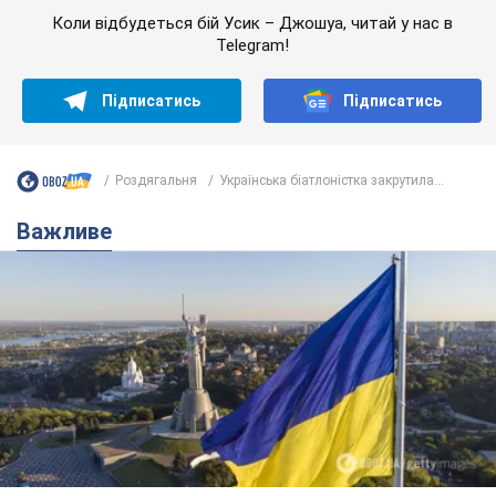
Коли відбудеться бій Усик – Джошуа, читай у нас в
Telegram!
Підписатись
Підписатись
Роздягальня
Українська біатлоністка закрутила...
Важливе