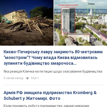
Києво-Печерську лавру закриють 80-метровим
"монстром"? Чому влада Києва відмовилась
зупиняти будівництво хмарочоса
"московського вірянина"
Яка реакція Кличка на петицію щодо скасування будівництва
5 часов назад
54,6 т.
Армія РФ знищила підприємство Kromberg &
Schubert у Житомирі. Фото
Коли поновить роботу підприємство, наразі невідомо