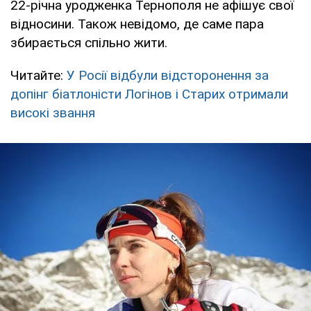
22-річна уродженка Тернополя не афішує свої
відносини. Також невідомо, де саме пара
збирається спільно жити.
Читайте:
У Росії відбули відсторонення за
допінг біатлоністи Логінов і Старих отримали
високі звання