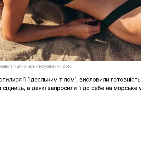
опилися її "ідеальним тілом", висловили готовніст
з сідниць, а деякі запросили її до себе на морське