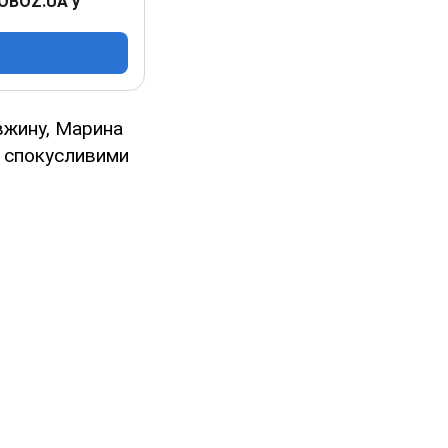
 OBOZ.UA у
овжину, Марина
и спокусливими