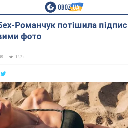
Бех-Романчук потішила підпис
вими фото
20
14,7 т.