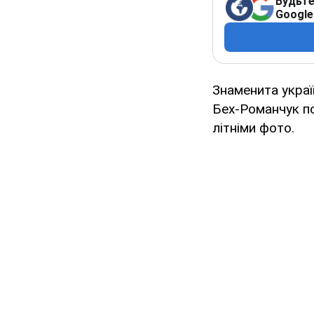
Будьте
Google
Знаменита украї
Бех-Романчук по
літніми фото.