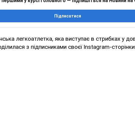
 першими у курсі головного — підпишіться на Новини на
Підписатися
нська легкоатлетка, яка виступає в стрибках у д
ділилася з підписниками своєї Instagram-сторінк