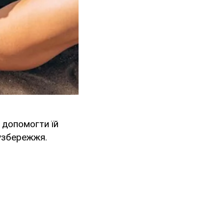
ь допомогти їй
 узбережжя.