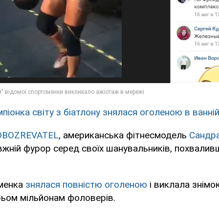
мпіонка світу з біатлону знялася оголеною в ванні
OBOZREVATEL
, американська фітнесмодель
Сандра
вжній фурор серед своїх шанувальників, похвали
сменка
знялася повністю оголеною
і виклала знімок
рьом мільйонам фоловерiв.