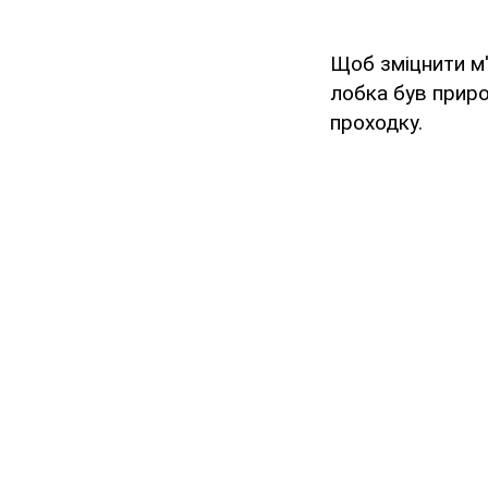
Щоб зміцнити м'
лобка був прир
проходку.