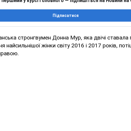
 першими у курсі головного — підпишіться на Новини на
Підписатися
анська стронгвумен Донна Мур, яка двічі ставал
ня найсильнішої жінки світу 2016 і 2017 років, по
правою.