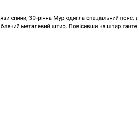
язи спини, 39-річна Мур одягла спеціальний пояс, д
облений металевий штир. Повісивши на штир гант