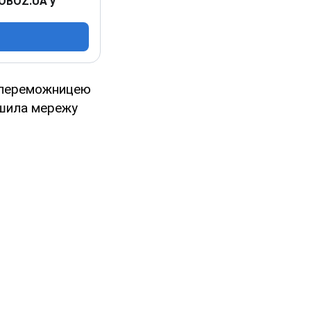
 OBOZ.UA у
а переможницею
тішила мережу