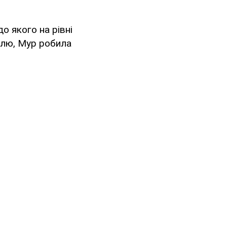
о якого на рівні
елю, Мур робила