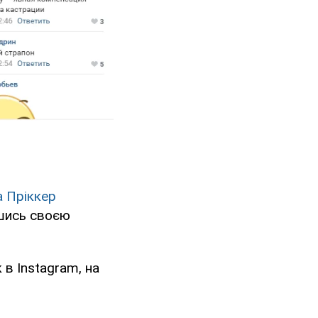
й
 Пріккер
вшись своєю
 в Instagram, на