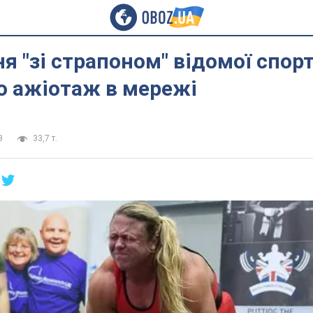
я "зi страпоном" відомої спор
о ажіотаж в мережі
3
33,7 т.