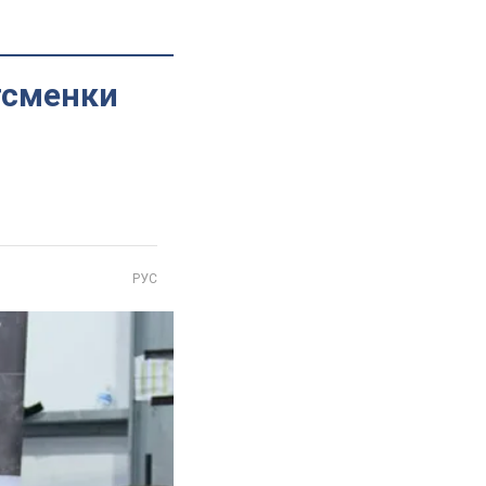
тсменки
РУС