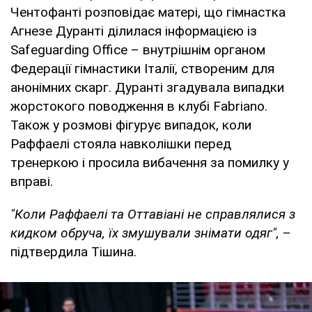
Чентофанті розповідає матері, що гімнастка
Агнезе Дуранті ділилася інформацією із
Safeguarding Office – внутрішнім органом
Федерації гімнастики Італії, створеним для
анонімних скарг. Дуранті згадувала випадки
жорстокого поводження в клубі Fabriano.
Також у розмові фігурує випадок, коли
Раффаелі стояла навколішки перед
тренеркою і просила вибачення за помилку у
вправі.
"Коли Раффаелі та Оттавіані не справлялися з
кидком обруча, їх змушували знімати одяг",
–
підтвердила Тішина.