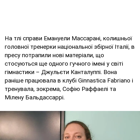
На тлі справи Емануели Маccарані, колишньої
головної тренерки національної збірної Італії, в
пресу потрапили нові матеріали, що
стосуються ще одного гучного імені у світі
гімнастики – Джульєти Канталуппі. Вона
раніше працювала в клубі Ginnastica Fabriano і
тренувала, зокрема, Софію Раффаелі та
Мілену Бальдассаррі.