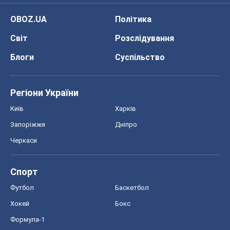
Київ
Харків
Запоріжжя
Дніпро
Черкаси
Спорт
Футбол
Баскетбол
Хокей
Бокс
Формула-1
Моя школа
ГДЗ
Підручники
Онлайн уроки
ДПА
ЗНО
НМТ
СНД посібники