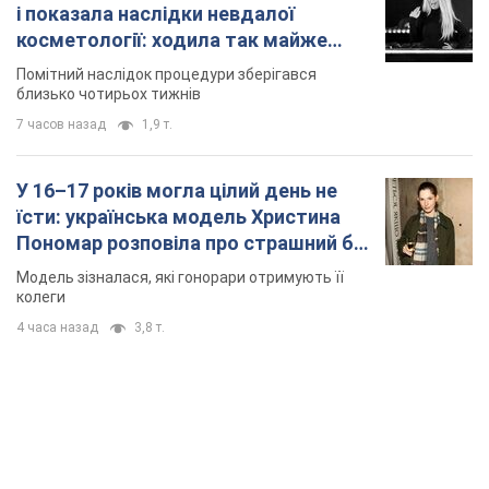
їсти: українська модель Христина
Пономар розповіла про страшний бік
модельної кар’єри
Модель зізналася, які гонорари отримують її
колеги
4 часа назад
3,8 т.