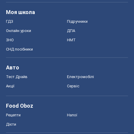
Авто
Тест Драйв
Електромобілі
Акції
Сервіс
Food Oboz
Рецепти
Напої
Дієти
Економіка
Ринки та компанії
Макроекономіка
MedOboz
Новини медицини
MAMACLUB