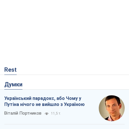
Rest
Думки
Український парадокс, або Чому у
Путіна нічого не вийшло з Україною
Віталій Портников
11,5 т.
Москва висуває претензії Пекіну:
дружба перетворюється на залежність
Росії від Китаю
Віктор Каспрук
9,6 т.
Дух Анкоріджа остаточно випарувався
Віктор Андрусів
3,3 т.