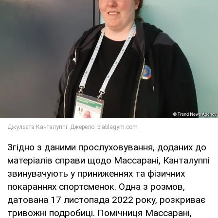
Згідно з даними прослуховування, доданих до
матеріалів справи щодо Маccарані, Канталуппі
звинувачують у приниженнях та фізичних
покараннях спортсменок. Одна з розмов,
датована 17 листопада 2022 року, розкриває
тривожні подробиці. Помічниця Маccарані,