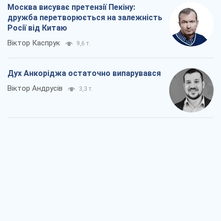
Війна і медіа: політика пішла в
соцмережі, а ЗМІ грають за правилами
ютуб
Павло Казарін
1,8 т.