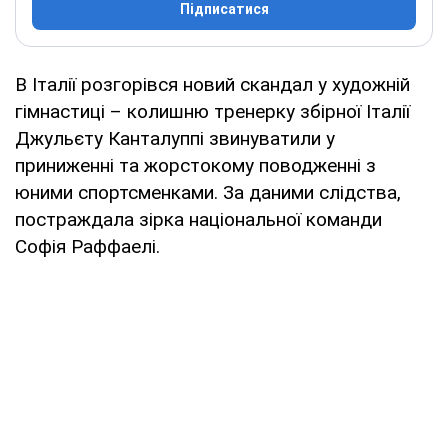
Підписатися
В Італії розгорівся новий скандал у художній
гімнастиці – колишню тренерку збірної Італії
Джульєту Канталуппі звинуватили у
приниженні та жорстокому поводженні з
юними спортсменками. За даними слідства,
постраждала зірка національної команди
Софія Раффаелі.