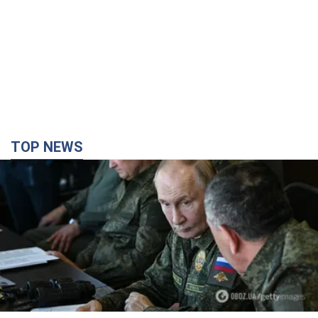
TOP NEWS
Поставлено завдання – вбивати якомога
більше українців: Фейгін назвав "тригери"
Путіна
У агресора є лише два варіанти примусу України до
капітуляції
4 часа назад
30,5 т.