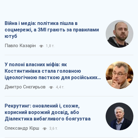
У полоні власних міфів: як
Костянтинівка стала головною
ідеологічною пасткою для російських
окупантів
Дмитро Снєгирьов
4,4 т.
Рекрутинг: оновлений і, схоже,
корисний ворожий досвід, або
Діалектика вибагливого боягузтва
Олександр Кірш
3,6 т.
Ні зброї, ні людей: як Лукашенко будує
нову армію
Ігар Тишкевич
17,5 т.
Всі думки