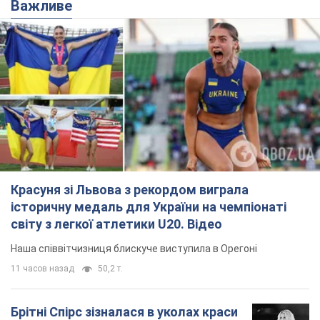
Красуня зі Львова з рекордом виграла
історичну медаль для України на чемпіонаті
світу з легкої атлетики U20. Відео
Наша співвітчизниця блискуче виступила в Орегоні
11 часов назад
50,2 т.
Брітні Спірс зізналася в уколах краси
і показала наслідки невдалої
косметології: ходила так майже
місяць
Помітний наслідок процедури зберігався
близько чотирьох тижнів
7 часов назад
1,9 т.
У 16–17 років могла цілий день не