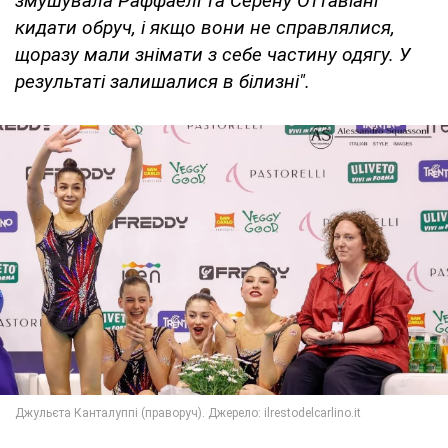
змушувала Раффаелі та Серену Оттавіані
кидати обруч, і якщо вони не справлялися,
щоразу мали знімати з себе частину одягу. У
результаті залишалися в білизні".