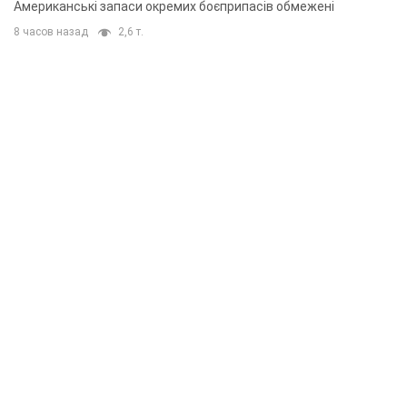
Американські запаси окремих боєприпасів обмежені
8 часов назад
2,6 т.