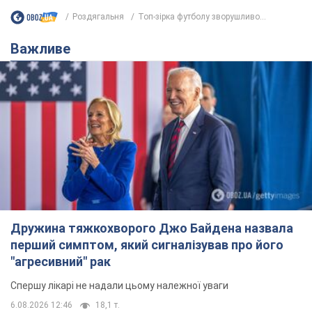
Роздягальня
Топ-зірка футболу зворушливо...
Важливе
Дружина тяжкохворого Джо Байдена назвала
перший симптом, який сигналізував про його
"агресивний" рак
Спершу лікарі не надали цьому належної уваги
6.08.2026 12:46
18,1 т.