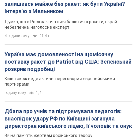
залишився майже без ракет: як бути Україні?
Інтерв’ю з Мельником
Думка, що в Росії закінчаться балістичні ракети, вкрай
небезпечна, наголосив експерт
4 години тому
21,4 т.
Україна має домовленості на щомісячну
поставку ракет до Patriot від США: Зеленський
розкрив подробиці
Київ також веде активні переговори з європейськими
партнерами
годину тому
1,4 т.
Дбала про учнів та підтримувала педагогів:
внаслідок удару РФ по Київщині загинула
директорка київського ліцею, її чоловік та онук
Вічна пам'ять жертвам російського терору