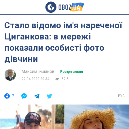
Стало відомо ім'я нареченої
Циганкова: в мережі
показали особисті фото
дівчини
Максим Іншаков
Роздягальня
22.04.2020 20:34
52,5 т.
7
РУС