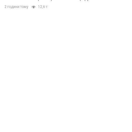
2 години тому
12,6 т.