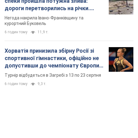
спеки пройшла потужна злива:
дороги перетворились на річки.
Відео
Негода накрила Івано-Франківщину та
курортний Буковель
6 годин тому
11,9 т.
Хорватія принизила збірну Росії зі
спортивної гімнастики, офіційно не
допустивши до чемпіонату Європи
основних спортсменів
Турнір відбудеться в Загребі з 13 по 23 серпня
6 годин тому
9,3 т.