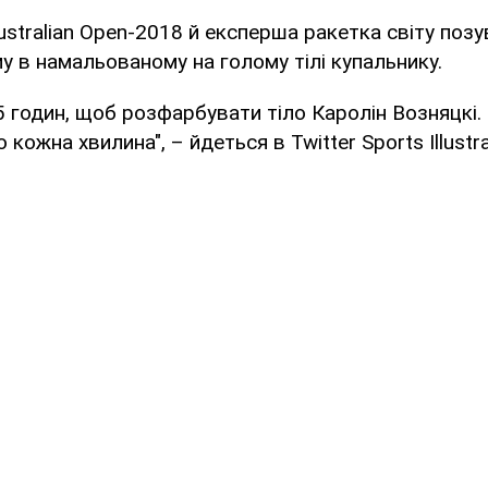
tralian Open-2018 й експерша ракетка світу поз
у в намальованому на голому тілі купальнику.
 годин, щоб розфарбувати тіло Каролін Возняцкі. 
 кожна хвилина", – йдеться в Twitter Sports Illustr