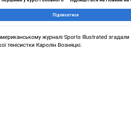
Підписатися
мериканському журналі Sports Illustrated згадали
ої тенісистки Каролін Возняцкі.