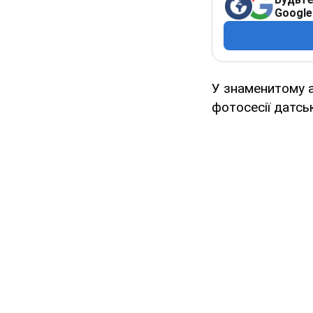
Google
У знаменитому а
фотосесії датськ