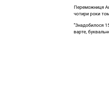
Переможниця Aus
чотири роки том
"Знадобилося 15
варте, буквально