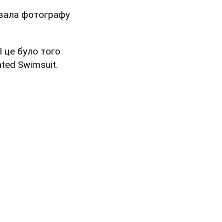
увала фотографу
І це було того
ated Swimsuit.