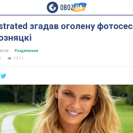
lustrated згадав оголену фотосе
озняцкі
аков
Роздягальня
1
13,1 т.