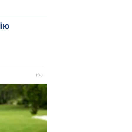
сію
РУС