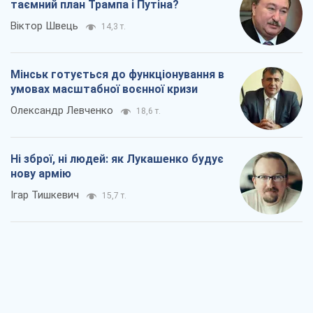
таємний план Трампа і Путіна?
Віктор Швець
14,3 т.
Мінськ готується до функціонування в
умовах масштабної воєнної кризи
Олександр Левченко
18,6 т.
Ні зброї, ні людей: як Лукашенко будує
нову армію
Ігар Тишкевич
15,7 т.