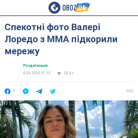
Спекотні фото Валері
Лоредо з MMA підкорили
мережу
Роздягальня
8.04.2020 01:15
33,4 т.
1
РУС