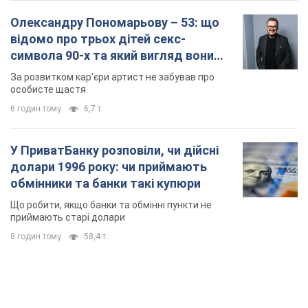
Олександру Пономарьову – 53: що
відомо про трьох дітей секс-
символа 90-х та який вигляд вони
мають
За розвитком кар'єри артист не забував про
особисте щастя
6 годин тому
6,7 т.
У ПриватБанку розповіли, чи дійсні
долари 1996 року: чи приймають
обмінники та банки такі купюри
Що робити, якщо банки та обмінні пункти не
приймають старі долари
8 годин тому
58,4 т.