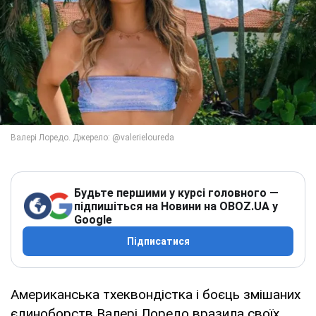
Будьте першими у курсі головного —
підпишіться на Новини на OBOZ.UA у
Google
Підписатися
Американська тхеквондістка і боєць змішаних
єдиноборств Валері Лоредо вразила своїх