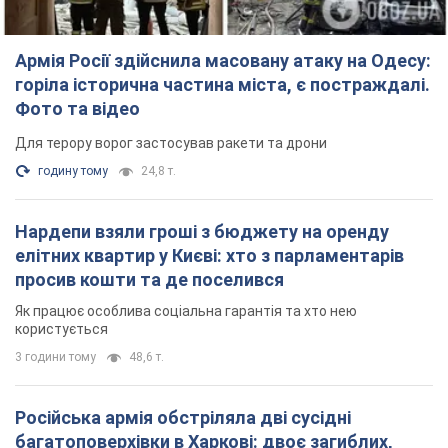
Армія Росії здійснила масовану атаку на Одесу:
горіла історична частина міста, є постраждалі.
Фото та відео
Для терору ворог застосував ракети та дрони
годину тому
24,8 т.
Нардепи взяли гроші з бюджету на оренду
елітних квартир у Києві: хто з парламентарів
просив кошти та де поселився
Як працює особлива соціальна гарантія та хто нею
користується
3 години тому
48,6 т.
Російська армія обстріляла дві сусідні
багатоповерхівки в Харкові: двоє загиблих,