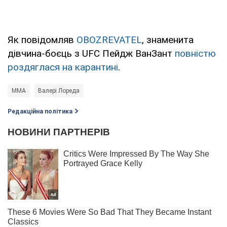
Як повідомляв
OBOZREVATEL
, знаменита
дівчина-боєць з UFC Пейдж ВанЗант
повністю
роздяглася на карантині
.
MMA
Валерi Лореда
Редакційна політика