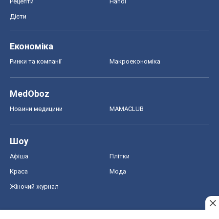
Рецепти
Напої
Дієти
Економіка
Ринки та компанії
Макроекономіка
MedOboz
Новини медицини
MAMACLUB
Шоу
Афіша
Плітки
Краса
Мода
Жіночий журнал