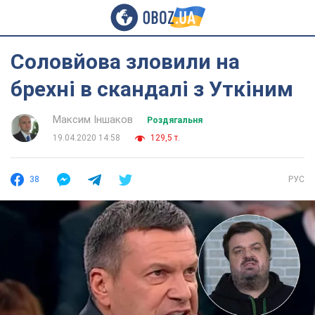
Соловйова зловили на
брехні в скандалі з Уткіним
Максим Іншаков
Роздягальня
19.04.2020 14:58
129,5 т.
38
РУС