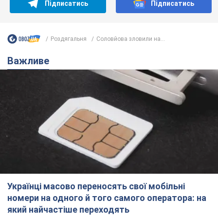
Підписатись
Підписатись
Роздягальня
Соловйова зловили на...
Важливе
Українці масово переносять свої мобільні
номери на одного й того самого оператора: на
який найчастіше переходять