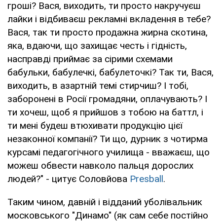
гроші? Вася, виходить, ти просто накручуєш
лайки і відбиваєш рекламні вкладення в тебе?
Вася, так ти просто продажна жирна скотина,
яка, вдаючи, що захищає честь і гідність,
насправді приймає за сірими схемами
бабульки, бабулечкі, бабулеточкі? Так ти, Вася,
виходить, в азартній темі стирчиш? I тобі,
заборонені в Росії громадяни, оплачувають? I
ти хочеш, щоб я прийшов з тобою на баттл, і
ти мені будеш втюхивати продукцію цієї
незаконної компанії? Ти що, дурник з чотирма
курсамі педагогічного училища - вважаєш, що
можеш обвести навколо пальця дорослих
людей?" - цитує Соловйова
Presball
.
Таким чином, давній і відданий уболівальник
московського "Динамо" (як сам себе постійно