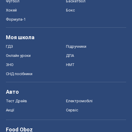
Футбол
Баскетбол
Хокей
Бокс
Формула-1
Моя школа
ГДЗ
Підручники
Онлайн уроки
ДПА
ЗНО
НМТ
СНД посібники
Авто
Тест Драйв
Електромобілі
Акції
Сервіс
Food Oboz