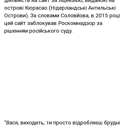
діяльність на сайт за ліцензією, виданою на
острові Кюрасао (Нідерландські Антильські
Острови). За словами Соловйова, в 2015 році
цей сайт заблокував Роскомнадзор за
рішенням російського суду.
"Вася, виходить, ти просто відробляєш брудні