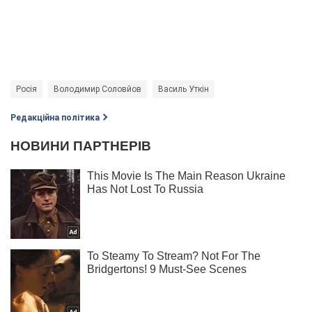
Росія
Володимир Соловйов
Василь Уткін
Редакційна політика