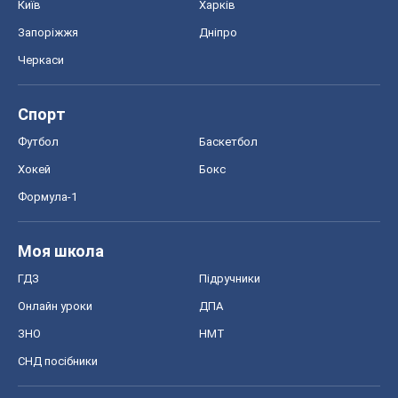
Формула-1
Моя школа
ГДЗ
Підручники
Онлайн уроки
ДПА
ЗНО
НМТ
СНД посібники
Авто
Тест Драйв
Електромобілі
Акції
Сервіс
Food Oboz
Рецепти
Напої