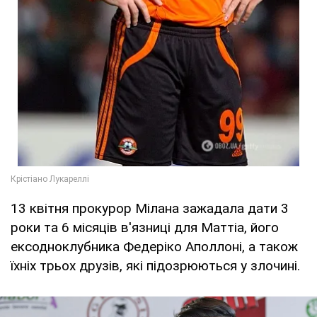
13 квітня прокурор Мілана зажадала дати 3
роки та 6 місяців в'язниці для Маттіа, його
ексодноклубника Федеріко Аполлоні, а також
їхніх трьох друзів, які підозрюються у злочині.