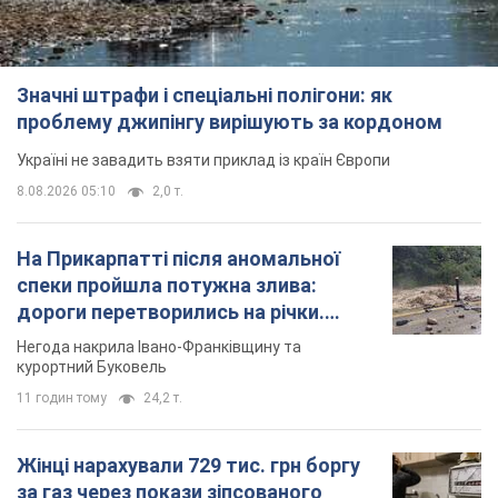
На Прикарпатті після аномальної
спеки пройшла потужна злива:
дороги перетворились на річки.
Відео
Негода накрила Івано-Франківщину та
курортний Буковель
11 годин тому
24,2 т.
Жінці нарахували 729 тис. грн боргу
за газ через покази зіпсованого
лічильника: суддя ухвалив
неочікуване рішення
Чи треба платити борг через донарахування
6 годин тому
30,8 т.