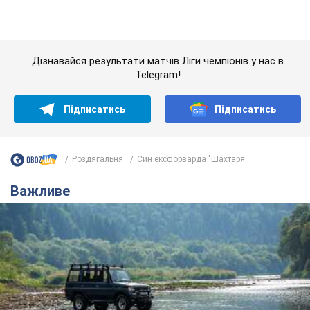
Роздягальня
Син ексфорварда "Шахтаря...
Важливе
Значні штрафи і спеціальні полігони: як
проблему джипінгу вирішують за кордоном
Україні не завадить взяти приклад із країн Європи
8.08.2026 05:10
2,0 т.