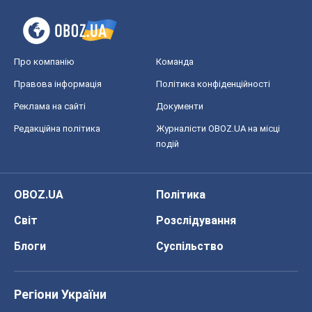
подій
OBOZ.UA
Політика
Світ
Розслідування
Блоги
Суспільство
Регіони України
Київ
Харків
Запоріжжя
Дніпро
Черкаси
Спорт
Футбол
Баскетбол
Хокей
Бокс