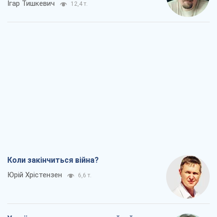
Коли закінчиться війна?
Юрій Хрістензен
6,6 т.
Україна вступила в надзвичайний
економічний стан. Чи є світло вкінці
тунелю?
Вадим Денисенко
5,7 т.
Чий буде Крим, той і переможе (NSJ), а
українських футбольних чиновників
можуть назвати вбивцями