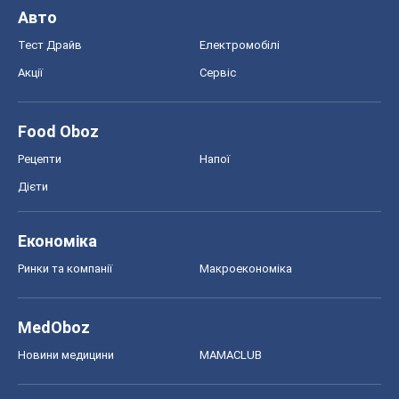
Дієти
Економіка
Ринки та компанії
Макроекономіка
MedOboz
Новини медицини
MAMACLUB
Шоу
Афіша
Плітки
Краса
Мода
Жіночий журнал