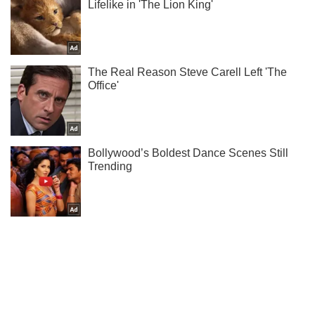
Дізнавайся результати матчів Ліги чемпіонів у нас в
Telegram!
Підписатись
Підписатись