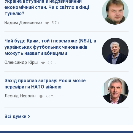
Олександр Кірш
5,6 т.
Захід проспав загрозу: Росія може
перевірити НАТО війною
Леонід Невзлін
7,5 т.
Всі думки
Про компанію
Команда
Правова інформація
Політика конфіденційності
Реклама на сайті
Документи
Редакційна політика
Журналісти OBOZ.UA на місці