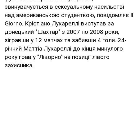
звинувачується в сексуальному насильстві
над американською студенткою, повідомляє Il
Giorno. Крістіано Лукареллі виступав за
донецький "Шахтар" з 2007 по 2008 роки,
зігравши у 12 матчах та забивши 4 голи. 24-
річний Маттіа Лукареллі до кінця минулого
року грав у "Ліворно" на позиції лівого
захисника.