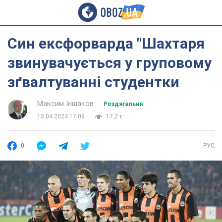
Син ексфорварда "Шахтаря
звинувачується у груповому
зґвалтуванні студентки
Максим Іншаков
Роздягальня
13.04.2024 17:09
17,2 т.
0
РУС