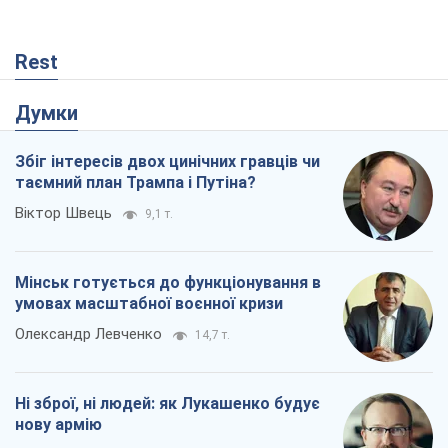
Віктор Швець
9,1 т.
Мінськ готується до функціонування в
умовах масштабної воєнної кризи
Олександр Левченко
14,7 т.
Ні зброї, ні людей: як Лукашенко будує
нову армію
Ігар Тишкевич
12,4 т.