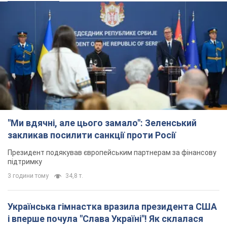
"Ми вдячні, але цього замало": Зеленський
закликав посилити санкції проти Росії
Президент подякував європейським партнерам за фінансову
підтримку
3 години тому
34,8 т.
Українська гімнастка вразила президента США
і вперше почула "Слава Україні"! Як склалася
доля Подкопаєвої, яка 30 років тому виграла
"золото" Олімпіади
У фанатів донеччанки зберігся великий шматок килимового
покриття з надписом "Атланта-1996"
2 години тому
8,2 т.
Дбала про учнів та підтримувала педагогів:
внаслідок удару РФ по Київщині загинула
директорка київського ліцею, її чоловік та онук