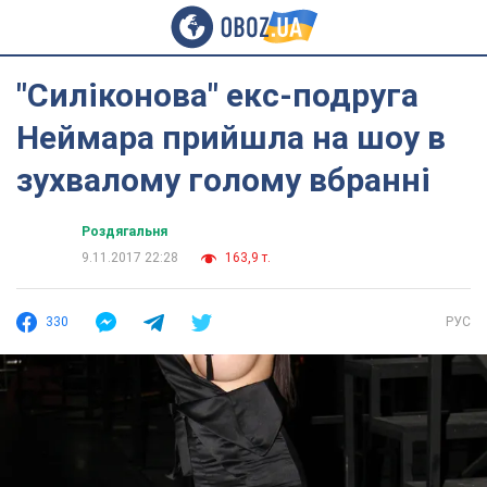
"Силіконова" екс-подруга
Неймара прийшла на шоу в
зухвалому голому вбранні
Роздягальня
9.11.2017 22:28
163,9 т.
330
РУС