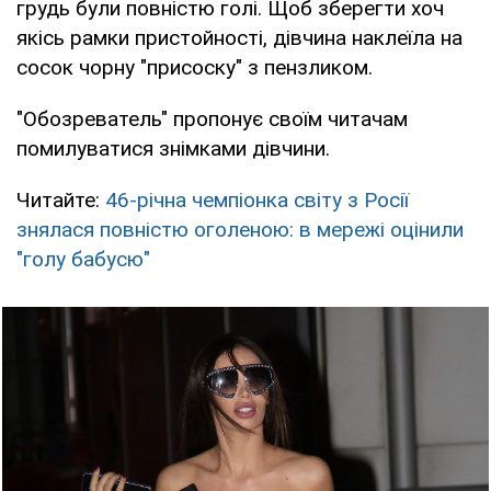
грудь були повністю голі. Щоб зберегти хоч
якісь рамки пристойності, дівчина наклеїла на
сосок чорну "присоску" з пензликом.
"Обозреватель" пропонує своїм читачам
помилуватися знімками дівчини.
Читайте:
46-річна чемпіонка світу з Росії
знялася повністю оголеною: в мережі оцінили
"голу бабусю"