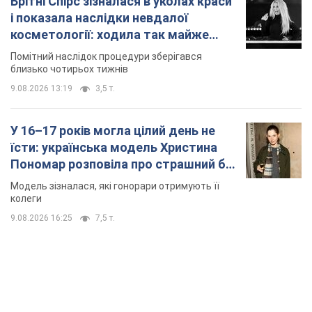
Брітні Спірс зізналася в уколах краси
і показала наслідки невдалої
косметології: ходила так майже
місяць
Помітний наслідок процедури зберігався
близько чотирьох тижнів
9.08.2026 13:19
3,5 т.
У 16–17 років могла цілий день не
їсти: українська модель Христина
Пономар розповіла про страшний бік
модельної кар’єри
Модель зізналася, які гонорари отримують її
колеги
9.08.2026 16:25
7,5 т.