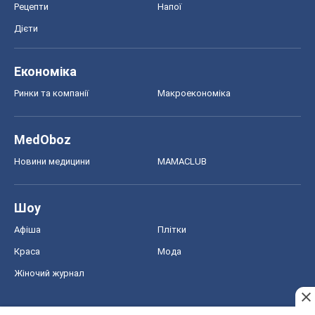
Рецепти
Напої
Дієти
Економіка
Ринки та компанії
Макроекономіка
MedOboz
Новини медицини
MAMACLUB
Шоу
Афіша
Плітки
Краса
Мода
Жіночий журнал