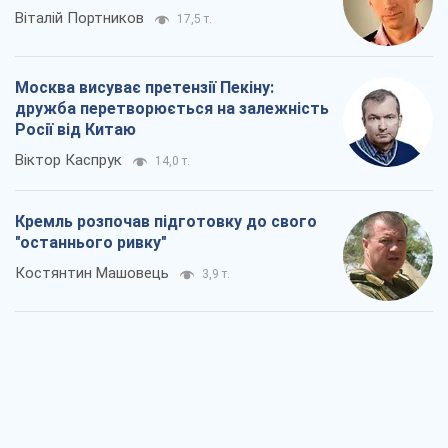
Віталій Портников
17,5 т.
Москва висуває претензії Пекіну:
дружба перетворюється на залежність
Росії від Китаю
Віктор Каспрук
14,0 т.
Кремль розпочав підготовку до свого
"останнього ривку"
Костянтин Машовець
3,9 т.