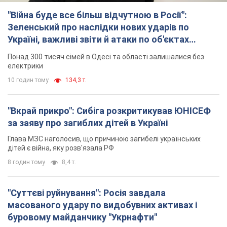
"Війна буде все більш відчутною в Росії":
Зеленський про наслідки нових ударів по
Україні, важливі звіти й атаки по об'єктах
ворога. Відео
Понад 300 тисяч сімей в Одесі та області залишалися без
електрики
10 годин тому
134,3 т.
"Вкрай прикро": Сибіга розкритикував ЮНІСЕФ
за заяву про загиблих дітей в Україні
Глава МЗС наголосив, що причиною загибелі українських
дітей є війна, яку розв'язала РФ
8 годин тому
8,4 т.
"Суттєві руйнування": Росія завдала
масованого удару по видобувних активах і
буровому майданчику "Укрнафти"