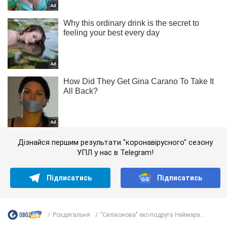
Дізнайся першим результати "коронавірусного" сезону
УПЛ у нас в Telegram!
Підписатись
Підписатись
Роздягальня
"Силіконова" екс-подруга Неймара...