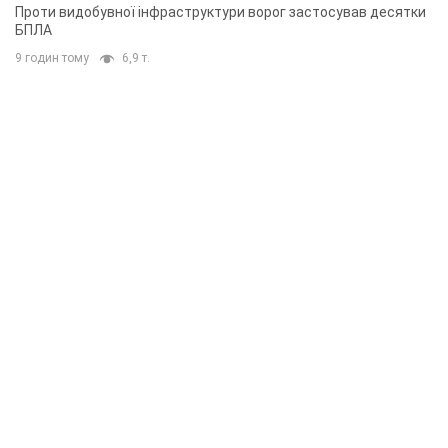
Проти видобувної інфраструктури ворог застосував десятки
БПЛА
9 годин тому
6,9 т.