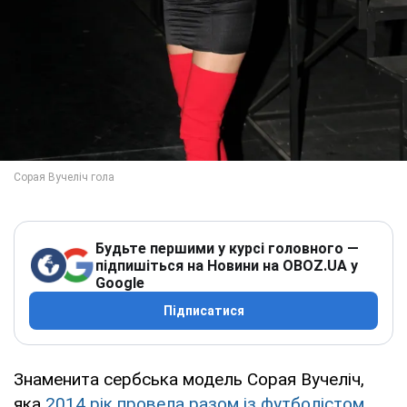
Будьте першими у курсі головного —
підпишіться на Новини на OBOZ.UA у
Google
Підписатися
Знаменита сербська модель Сорая Вучеліч,
яка
2014 рік провела разом із футболістом