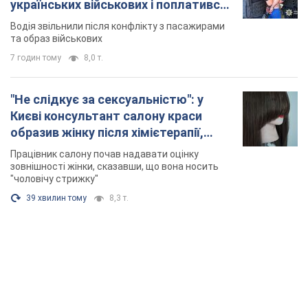
українських військових і поплатився.
Відео
Водія звільнили після конфлікту з пасажирами
та образ військових
7 годин тому
8,0 т.
"Не слідкує за сексуальністю": у
Києві консультант салону краси
образив жінку після хімієтерапії,
розгорівся скандал. Фото
Працівник салону почав надавати оцінку
зовнішності жінки, сказавши, що вона носить
"чоловічу стрижку"
39 хвилин тому
8,3 т.