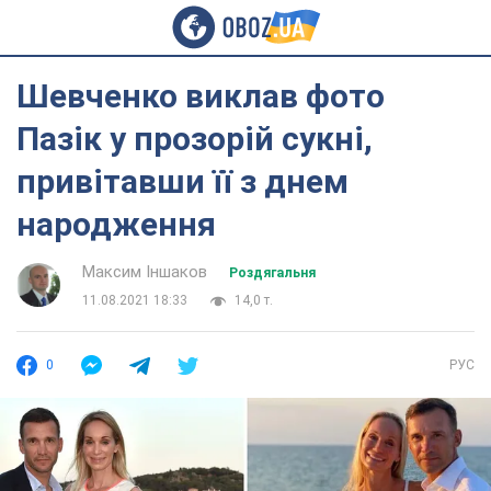
Шевченко виклав фото
Пазік у прозорій сукні,
привітавши її з днем
народження
Максим Іншаков
Роздягальня
11.08.2021 18:33
14,0 т.
0
РУС