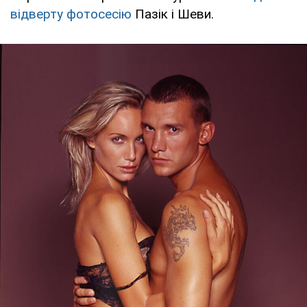
відверту фотосесію
Пазік і Шеви.