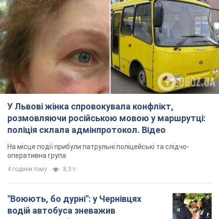
У Львові жінка спровокувала конфлікт,
розмовляючи російською мовою у маршрутці:
поліція склала адмінпротокол. Відео
На місце події прибули патрульні поліцейські та слідчо-
оперативна група
4 години тому
8,3 т.
"Воюють, бо дурні": у Чернівцях
водій автобуса зневажив