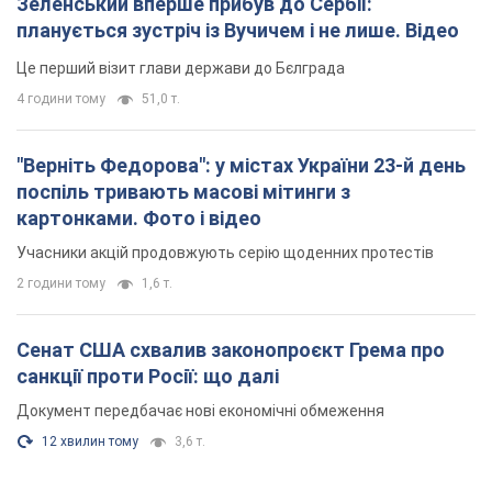
Зеленський вперше прибув до Сербії:
планується зустріч із Вучичем і не лише. Відео
Це перший візит глави держави до Бєлграда
4 години тому
51,0 т.
"Верніть Федорова": у містах України 23-й день
поспіль тривають масові мітинги з
картонками. Фото і відео
Учасники акцій продовжують серію щоденних протестів
2 години тому
1,6 т.
Сенат США схвалив законопроєкт Грема про
санкції проти Росії: що далі
Документ передбачає нові економічні обмеження
12 хвилин тому
3,6 т.