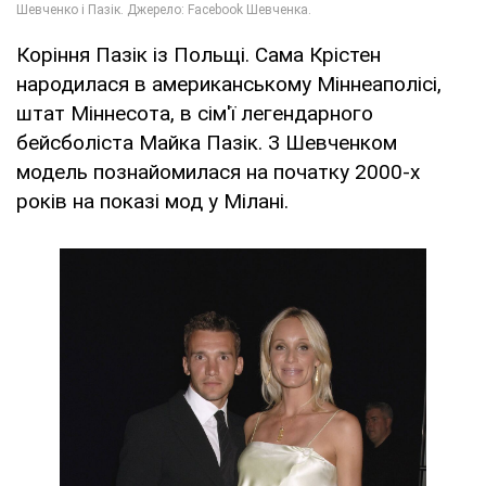
Коріння Пазік із Польщі. Сама Крістен
народилася в американському Міннеаполісі,
штат Міннесота, в сім'ї легендарного
бейсболіста Майка Пазік. З Шевченком
модель познайомилася на початку 2000-х
років на показі мод у Мілані.