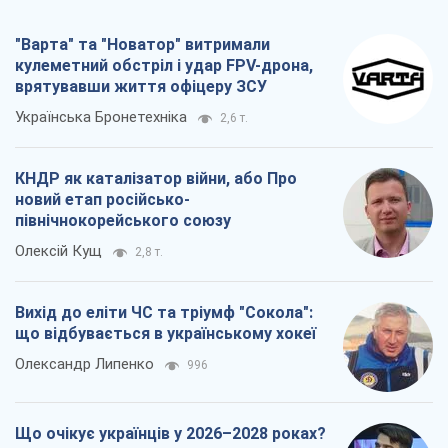
"Варта" та "Новатор" витримали
кулеметний обстріл і удар FPV-дрона,
врятувавши життя офіцеру ЗСУ
Українська Бронетехніка
2,6 т.
КНДР як каталізатор війни, або Про
новий етап російсько-
північнокорейського союзу
Олексій Кущ
2,8 т.
Вихід до еліти ЧС та тріумф "Сокола":
що відбувається в українському хокеї
Олександр Липенко
996
Що очікує українців у 2026–2028 роках?