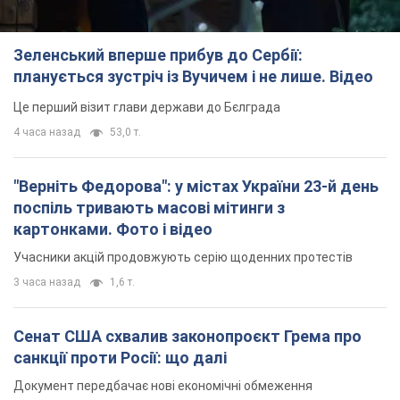
Зеленський вперше прибув до Сербії:
планується зустріч із Вучичем і не лише. Відео
Це перший візит глави держави до Бєлграда
4 часа назад
53,0 т.
"Верніть Федорова": у містах України 23-й день
поспіль тривають масові мітинги з
картонками. Фото і відео
Учасники акцій продовжують серію щоденних протестів
3 часа назад
1,6 т.
Сенат США схвалив законопроєкт Грема про
санкції проти Росії: що далі
Документ передбачає нові економічні обмеження