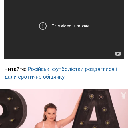
Читайте:
Російські футболістки роздяглися і
дали еротичне обіцянку