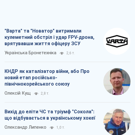
"Варта" та "Новатор" витримали
кулеметний обстріл і удар FPV-дрона,
врятувавши життя офіцеру ЗСУ
Українська Бронетехніка
2,6 т.
КНДР як каталізатор війни, або Про
новий етап російсько-
північнокорейського союзу
Олексій Кущ
2,8 т.
Вихід до еліти ЧС та тріумф "Сокола":
що відбувається в українському хокеї
Олександр Липенко
1,0 т.