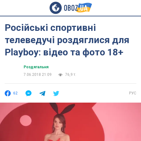
Російські спортивні
телеведучі роздяглися для
Playboy: відео та фото 18+
Роздягальня
7.06.2018 21:09
76,9 т.
62
РУС