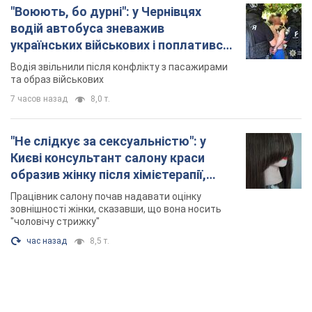
"Воюють, бо дурні": у Чернівцях
водій автобуса зневажив
українських військових і поплатився.
Відео
Водія звільнили після конфлікту з пасажирами
та образ військових
7 часов назад
8,0 т.
"Не слідкує за сексуальністю": у
Києві консультант салону краси
образив жінку після хімієтерапії,
розгорівся скандал. Фото
Працівник салону почав надавати оцінку
зовнішності жінки, сказавши, що вона носить
"чоловічу стрижку"
час назад
8,5 т.