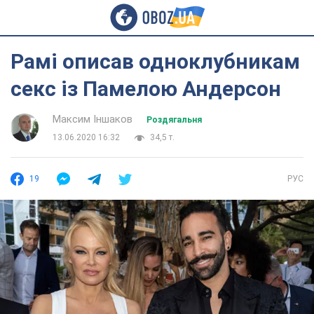
Рамі описав одноклубникам
секс із Памелою Андерсон
Максим Іншаков
Роздягальня
13.06.2020 16:32
34,5 т.
19
РУС