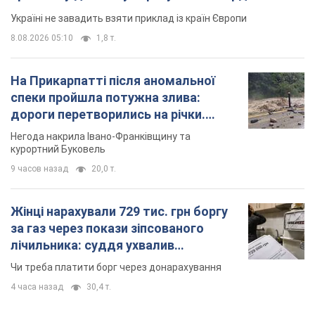
курортний Буковель
9 часов назад
20,0 т.
Жінці нарахували 729 тис. грн боргу
за газ через покази зіпсованого
лічильника: суддя ухвалив
неочікуване рішення
Чи треба платити борг через донарахування
4 часа назад
30,4 т.