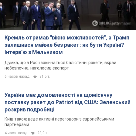
Думка, що в Росії закінчаться балістичні ракети, вкрай
небезпечна, наголосив експерт
6 часов назад
31,5 т.
Україна має домовленості на щомісячну
поставку ракет до Patriot від США: Зеленський
розкрив подробиці
Київ також веде активні переговори з європейськими
партнерами
4 часа назад
28,0 т.
Дбала про учнів та підтримувала педагогів:
внаслідок удару РФ по Київщині загинула
директорка київського ліцею, її чоловік та онук
Вічна пам'ять жертвам російського терору
5 часов назад
16,3 т.