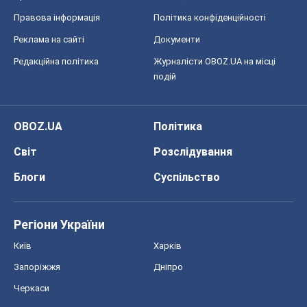
Світ
Розслідування
Блоги
Суспільство
Регіони України
Київ
Харків
Запоріжжя
Дніпро
Черкаси
Спорт
Футбол
Баскетбол
Хокей
Бокс
Формула-1
Моя школа