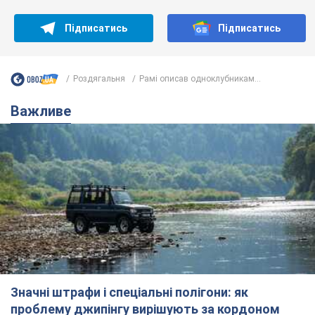
Значні штрафи і спеціальні полігони: як
проблему джипінгу вирішують за кордоном
Україні не завадить взяти приклад із країн Європи
8.08.2026 05:10
1,8 т.
На Прикарпатті після аномальної
спеки пройшла потужна злива:
дороги перетворились на річки.
Відео
Негода накрила Івано-Франківщину та