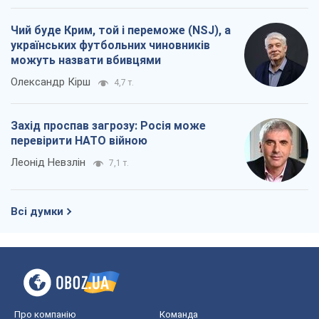
перевірити НАТО війною
Леонід Невзлін
7,1 т.
Всі думки
Про компанію
Команда
Правова інформація
Політика конфіденційності
Реклама на сайті
Документи
Редакційна політика
Журналісти OBOZ.UA на місці
подій
OBOZ.UA
Політика