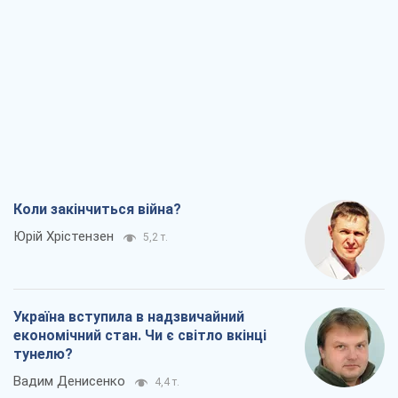
Коли закінчиться війна?
Юрій Хрістензен
5,2 т.
Україна вступила в надзвичайний
економічний стан. Чи є світло вкінці
тунелю?
Вадим Денисенко
4,4 т.
Чий буде Крим, той і переможе (NSJ), а
українських футбольних чиновників
можуть назвати вбивцями
Олександр Кірш
4,7 т.
Захід проспав загрозу: Росія може