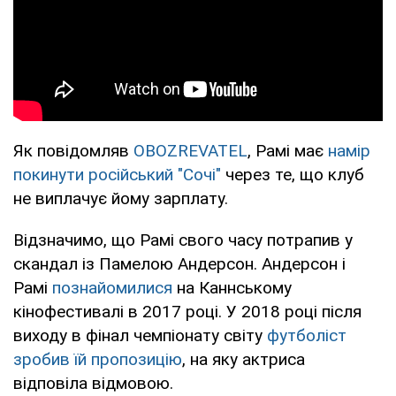
Як повідомляв
OBOZREVATEL
, Рамі має
намір
покинути російський "Сочі"
через те, що клуб
не виплачує йому зарплату.
Відзначимо, що Рамі свого часу потрапив у
скандал із Памелою Андерсон. Андерсон і
Рамі
познайомилися
на Каннському
кінофестивалі в 2017 році. У 2018 році після
виходу в фінал чемпіонату світу
футболіст
зробив їй пропозицію
, на яку актриса
відповіла відмовою.