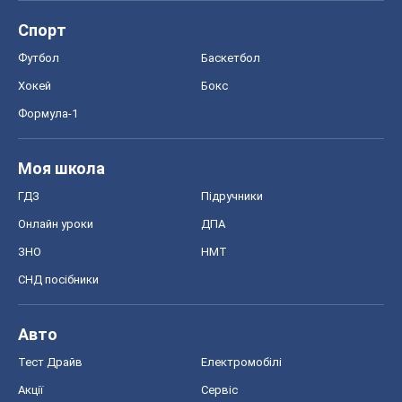
ГДЗ
Підручники
Онлайн уроки
ДПА
ЗНО
НМТ
СНД посібники
Авто
Тест Драйв
Електромобілі
Акції
Сервіс
Food Oboz
Рецепти
Напої
Дієти
Економіка