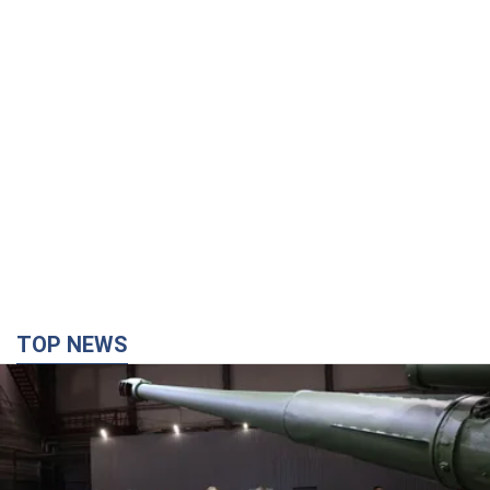
TOP NEWS
Кремль отримав "вікно можливостей", а Трамп
залишився майже без ракет: як бути Україні?
Інтерв’ю з Мельником