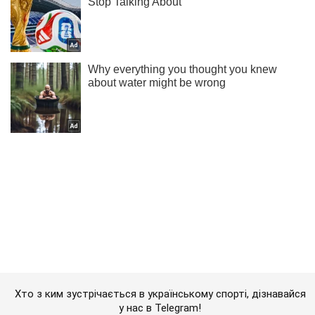
Хто з ким зустрічається в українському спорті, дізнавайся
у нас в Telegram!
Підписатись
Підписатись
Роздягальня
Рамі описав одноклубникам...
Важливе