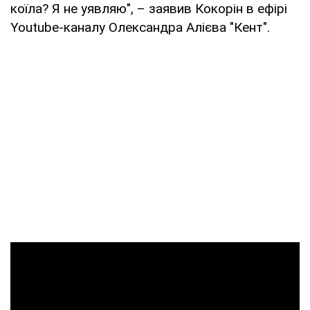
коїла? Я не уявляю", – заявив Кокорін в ефірі
Youtube-каналу Олександра Алієва "Кент".