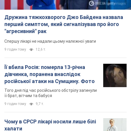
Дружина тяжкохворого Джо Байдена назвала
перший симптом, який сигналізував про його
"агресивний" рак
Спершу лікарі не надали цьому належної уваги
9 годин тому
12,6 т.
Її вбила Росія: померла 13-річна
дівчинка, поранена внаслідок
російської атаки на Сумщину. Фото
Того дня під час російського обстрілу загинули
її брат, вітчим та бабуся
9 годин тому
9,7 т.
Чому в СРСР лікарі носили лише білі
халати