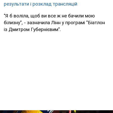
результати і розклад трансляцій
"Я б воліла, щоб ви все ж не бачили мою
білизну", - зазначила Лінн у програмі "Біатлон
із Дмитром Губернієвим".