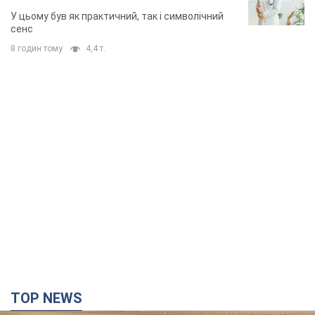
У цьому був як практичний, так і символічний
сенс
8 годин тому
4,4 т.
TOP NEWS