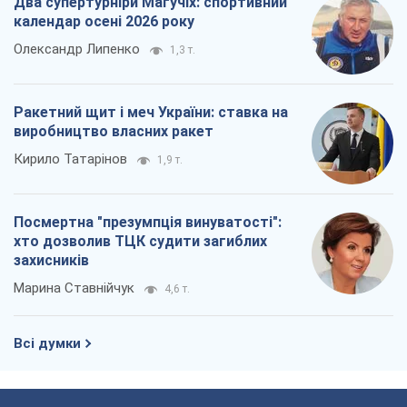
Два супертурніри Магучіх: спортивний
календар осені 2026 року
Олександр Липенко
1,3 т.
Ракетний щит і меч України: ставка на
виробництво власних ракет
Кирило Татарінов
1,9 т.
Посмертна "презумпція винуватості":
хто дозволив ТЦК судити загиблих
захисників
Марина Ставнійчук
4,6 т.
Всі думки