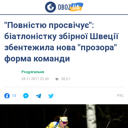
"Повністю просвічує":
біатлоністку збірної Швеції
збентежила нова "прозора"
форма команди
Роздягальня
28.11.2017 22:43
30,5 т.
13
РУС