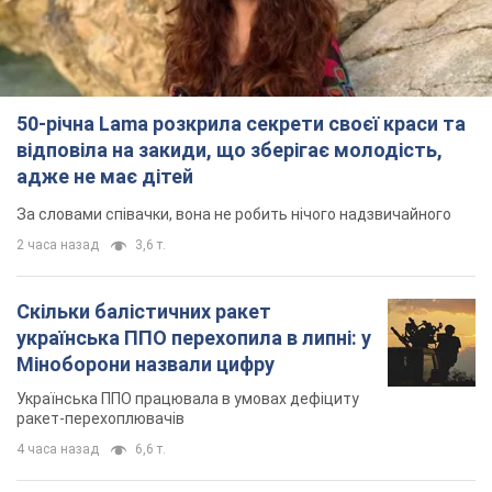
50-річна Lama розкрила секрети своєї краси та
відповіла на закиди, що зберігає молодість,
адже не має дітей
За словами співачки, вона не робить нічого надзвичайного
2 часа назад
3,6 т.
Скільки балістичних ракет
українська ППО перехопила в липні: у
Міноборони назвали цифру
Українська ППО працювала в умовах дефіциту
ракет-перехоплювачів
4 часа назад
6,6 т.