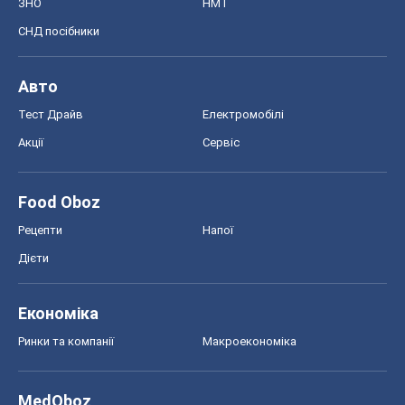
ЗНО
НМТ
СНД посібники
Авто
Тест Драйв
Електромобілі
Акції
Сервіс
Food Oboz
Рецепти
Напої
Дієти
Економіка
Ринки та компанії
Макроекономіка
MedOboz