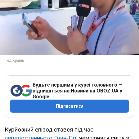
Будьте першими у курсі головного —
підпишіться на Новини на OBOZ.UA у
Google
Підписатися
Курйозний епізод стався під час
передостаннього Гран-Прі
чемпіонату світу з