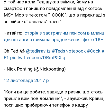
У той час коли Тед шукав знімки, йому на
смартфон прийшло повідомлення від якогось
MSY Mob з текстом "" СOCK ", що в перекладі з
англійської означає" член ".
Читайте:
Історія з застряглим пенісом в млинці
для штанги отримала продовження: фото 18+
Oh Ted 😂
@tedkravitz
#TedsNotebook
#Cock
#
F1
pic.twitter.com/DRmP5XiqIl
- Nick Ponting (@Nickponting)
12 листопада 2017 р
"Коли ви це робите, завжди є ризик, що хтось
пришле вам повідомлення", - зауважив Кравіц,
поспішно прибираючи телефон з кадру.