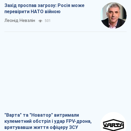
Захід проспав загрозу: Росія може
перевірити НАТО війною
Леонід Невзлін
501
"Варта" та "Новатор" витримали
кулеметний обстріл і удар FPV-дрона,
врятувавши життя офіцеру ЗСУ