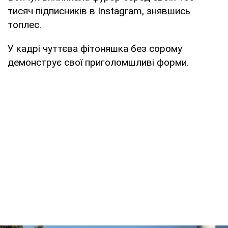
тисяч пiдписникiв в Instagram, знявшись
топлес.
У кадрі чуттєва фітоняшка без сорому
демонструє свої приголомшливі форми.