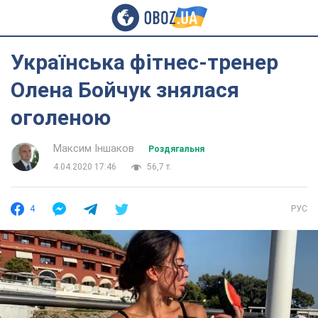
Українська фітнес-тренер
Олена Бойчук знялася
оголеною
Максим Іншаков
Роздягальня
4.04.2020 17:46
56,7 т.
4
РУС