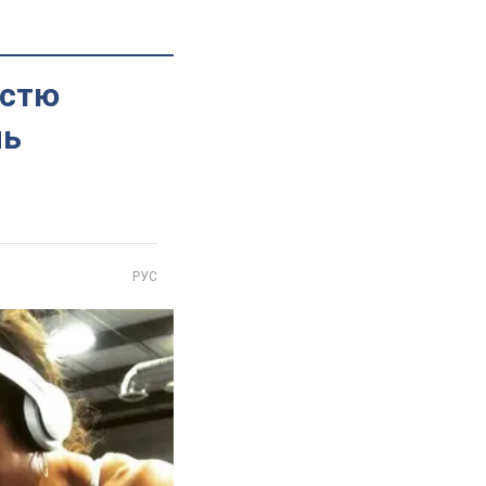
істю
нь
РУС