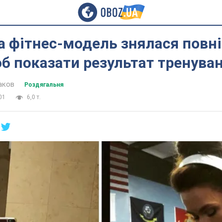
а фітнес-модель знялася повн
б показати результат тренува
аков
Роздягальня
01
6,0 т.