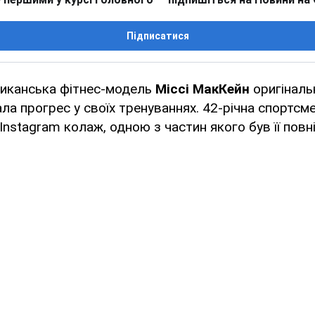
Підписатися
иканська фітнес-модель
Міссі МакКейн
оригіналь
а прогрес у своїх тренуваннях. 42-річна спортсме
 Instagram колаж, одною з частин якого був її пов