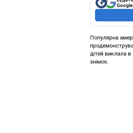
Google
Популярна амер
продемонструвал
дітей виклала в
знімок.