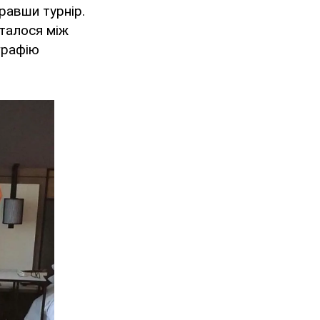
равши турнір.
сталося між
ографію