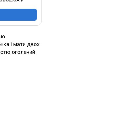
но
нка і мати двох
ністю оголений