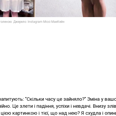
запитують: "Скільки часу це зайняло?" Зміна у ваш
йно. Це злети і падіння, успіхи і невдачі. Внизу злі
цією картинкою і тієї, що над нею? Я схудла і опи