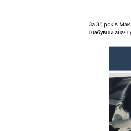
За 30 років Мак
і набувши значн