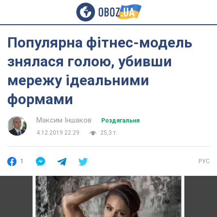
Популярна фітнес-модель
знялася голою, убивши
мережу ідеальними
формами
Максим Іншаков
Роздягальня
4.12.2019 22:29
25,3 т.
1
РУС