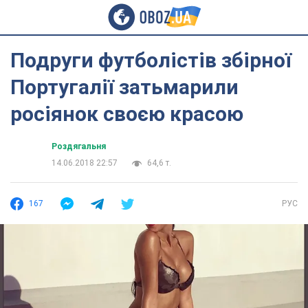
Подруги футболістів збірної
Португалії затьмарили
росіянок своєю красою
Роздягальня
14.06.2018 22:57
64,6 т.
167
РУС