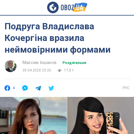
Подруга Владислава
Кочергіна вразила
неймовірними формами
Максим Іншаков
Роздягальня
30.04.2020 23:26
17,8 т.
4
РУС