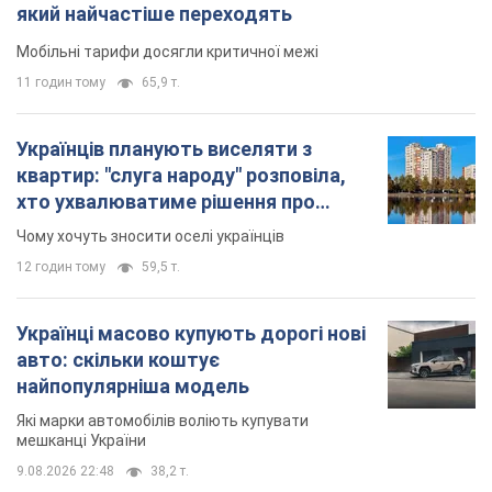
який найчастіше переходять
Мобільні тарифи досягли критичної межі
11 годин тому
65,9 т.
Українців планують виселяти з
квартир: "слуга народу" розповіла,
хто ухвалюватиме рішення про
знесення будинків
Чому хочуть зносити оселі українців
12 годин тому
59,5 т.
Українці масово купують дорогі нові
авто: скільки коштує
найпопулярніша модель
Які марки автомобілів воліють купувати
мешканці України
9.08.2026 22:48
38,2 т.