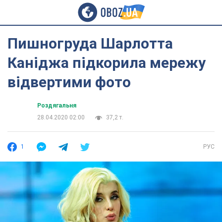
Пишногруда Шарлотта
Каніджа підкорила мережу
відвертими фото
Роздягальня
28.04.2020 02:00
37,2 т.
1
РУС