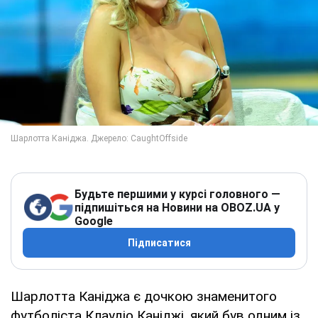
Будьте першими у курсі головного —
підпишіться на Новини на OBOZ.UA у
Google
Підписатися
Шарлотта Каніджа є дочкою знаменитого
футболіста Клаудіо Каніджі, який був одним із