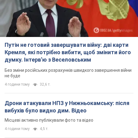
Путін не готовий завершувати війну: дві карти
Кремля, які потрібно вибити, щоб змінити його
думку. Інтерв’ю з Веселовським
Без зміни російських розрахунків швидкого завершення війни
не буде
4 години тому
32,6 т.
Дрони атакували НПЗ у Нижньокамську: після
вибухів було видно дим. Відео
Місцеві активно публікували фото та відео
4 години тому
4,5 т.