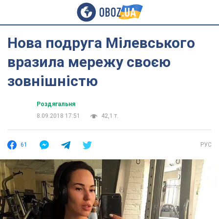
Нова подруга Мілевського
вразила мережу своєю
зовнішністю
Роздягальня
8.09.2018 17:51
42,1 т.
61
РУС