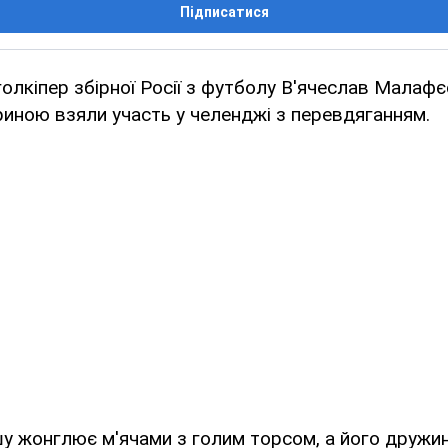
Підписатися
олкіпер збірної Росії з футболу В'ячеслав Малафє
иною взяли участь у челенджi з перевдяганням.
у жонглює м'ячами з голим торсом, а його дружин