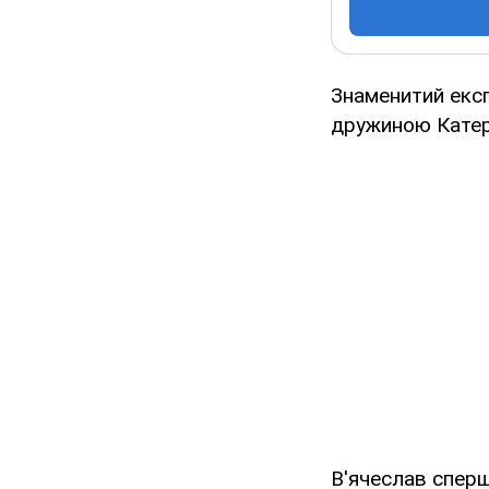
Знаменитий ексг
дружиною Катер
В'ячеслав сперш