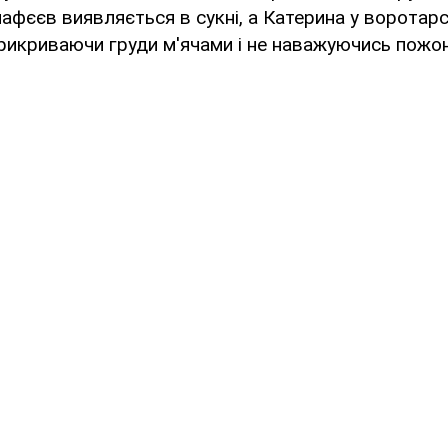
лафєєв виявляється в сукні, а Катерина у воротар
прикриваючи груди м'ячами і не наважуючись пожо