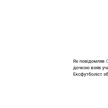
Як повідомляв
дочкою взяв уча
Ексфутболіст зб