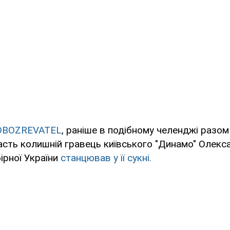
OBOZREVATEL
, раніше в подібному челенджi разом
сть колишній гравець київського "Динамо" Олекса
ірної України
станцював у її сукнi.