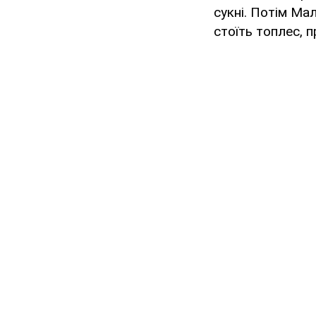
сукнi. Потім Ма
стоїть топлес, 