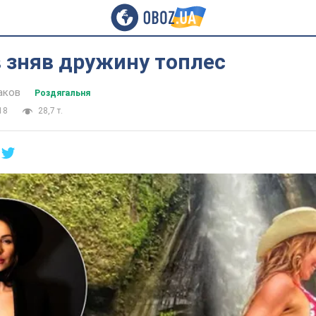
 зняв дружину топлес
аков
Роздягальня
18
28,7 т.