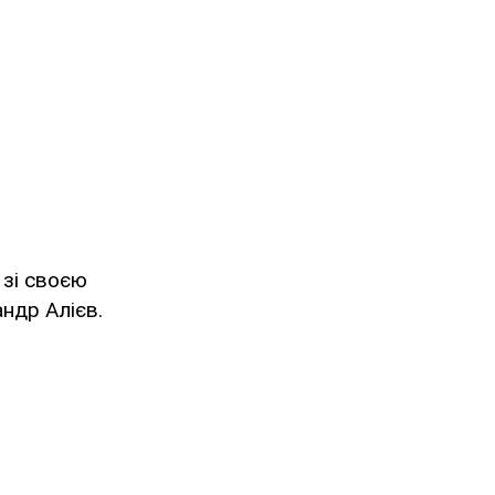
 зі своєю
ндр Алієв.