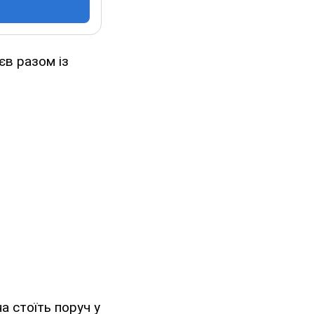
єв разом із
а стоїть поруч у