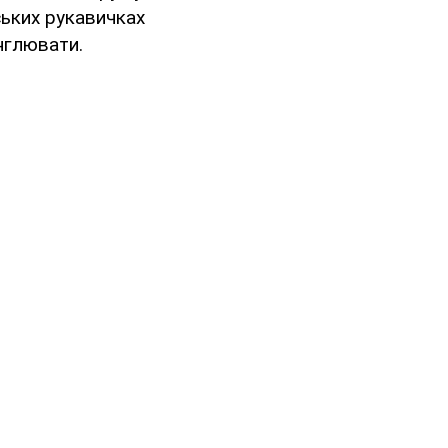
ських рукавичках
нглювати.