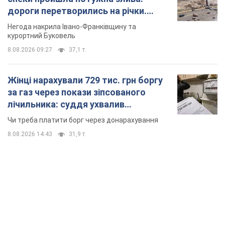
дороги перетворились на річки.
Відео
Негода накрила Івано-Франківщину та
курортний Буковель
8.08.2026 09:27
37,1 т.
Жінці нарахували 729 тис. грн боргу
за газ через покази зіпсованого
лічильника: суддя ухвалив
неочікуване рішення
Чи треба платити борг через донарахування
8.08.2026 14:43
31,9 т.