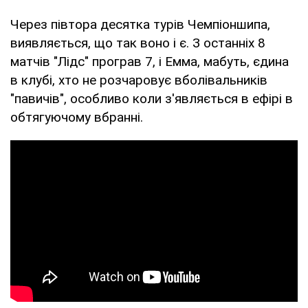
Через півтора десятка турів Чемпіоншипа,
виявляється, що так воно і є. З останніх 8
матчів "Лідс" програв 7, і Емма, мабуть, єдина
в клубі, хто не розчаровує вболівальників
"павичів", особливо коли з'являється в ефірі в
обтягуючому вбранні.