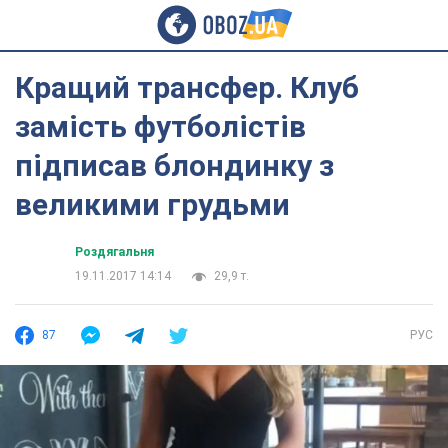
Кращий трансфер. Клуб
замість футболістів
підписав блондинку з
великими грудьми
Роздягальня
19.11.2017 14:14
29,9 т.
87
РУС