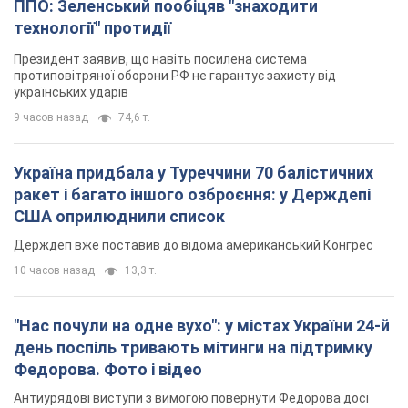
ППО: Зеленський пообіцяв "знаходити
технології" протидії
Президент заявив, що навіть посилена система
протиповітряної оборони РФ не гарантує захисту від
українських ударів
9 часов назад
74,6 т.
Україна придбала у Туреччини 70 балістичних
ракет і багато іншого озброєння: у Держдепі
США оприлюднили список
Держдеп вже поставив до відома американський Конгрес
10 часов назад
13,3 т.
"Нас почули на одне вухо": у містах України 24-й
день поспіль тривають мітинги на підтримку
Федорова. Фото і відео
Антиурядові виступи з вимогою повернути Федорова досі