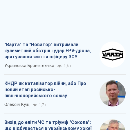
"Варта" та "Новатор" витримали
кулеметний обстріл і удар FPV-дрона,
врятувавши життя офіцеру ЗСУ
Українська Бронетехніка
1,6 т.
КНДР як каталізатор війни, або Про
новий етап російсько-
північнокорейського союзу
Олексій Кущ
1,7 т.
Вихід до еліти ЧС та тріумф "Сокола":
що відбувається в українському хокеї