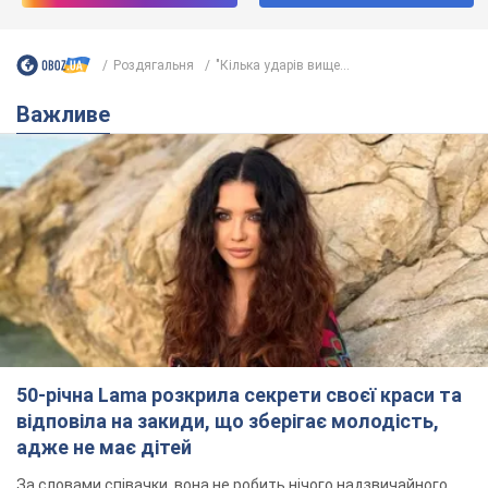
Роздягальня
"Кiлька ударів вище...
Важливе
50-річна Lama розкрила секрети своєї краси та
відповіла на закиди, що зберігає молодість,
адже не має дітей
За словами співачки, вона не робить нічого надзвичайного