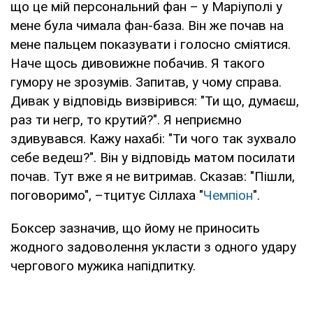
що це мій персональний фан – у Маріуполі у
мене була чимала фан-база. Він же почав на
мене пальцем показувати і голосно сміятися.
Наче щось дивовижне побачив. Я такого
гумору не зрозумів. Запитав, у чому справа.
Дивак у відповідь визвірився: "Ти що, думаєш,
раз ти негр, то крутий?". Я неприємно
здивувався. Кажу нахабі: "Ти чого так зухвало
себе ведеш?". Він у відповідь матом посилати
почав. Тут вже я не витримав. Сказав: "Пішли,
поговоримо", –тцитує Сіллаха "
Чемпіон
".
Боксер зазначив, що йому не приносить
жодного задоволення укласти з одного удару
чергового мужика напідпитку.