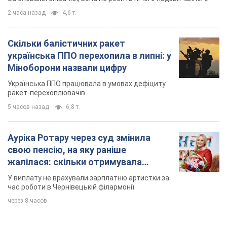
2 часа назад
4,6 т.
Скільки балістичних ракет
українська ППО перехопила в липні: у
Міноборони назвали цифру
Українська ППО працювала в умовах дефіциту
ракет-перехоплювачів
5 часов назад
6,8 т.
Ауріка Ротару через суд змінила
свою пенсію, на яку раніше
жалілася: скільки отримувала
співачка
У виплату не врахували зарплатню артистки за
час роботи в Чернівецькій філармонії
через 8 часов