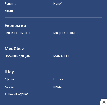
Рецепти
Напої
Дієти
Економіка
Ринки та компанії
Макроекономіка
MedOboz
Новини медицини
MAMACLUB
Шоу
Афіша
Плітки
Краса
Мода
Жіночий журнал