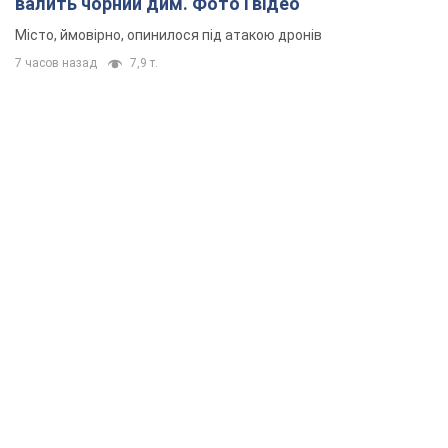
валить чорний дим. Фото і відео
Місто, ймовірно, опинилося під атакою дронів
7 часов назад
7,9 т.