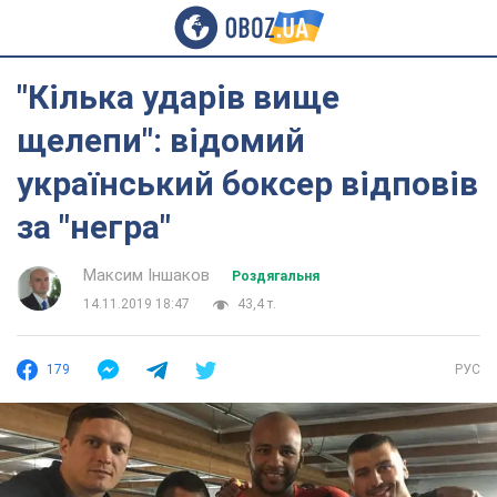
"Кiлька ударів вище
щелепи": відомий
український боксер відповів
за "негра"
Максим Іншаков
Роздягальня
14.11.2019 18:47
43,4 т.
179
РУС