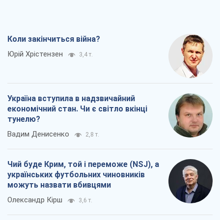
Чий буде Крим, той і переможе (NSJ), а
українських футбольних чиновників
можуть назвати вбивцями
Олександр Кірш
3,6 т.
Захід проспав загрозу: Росія може
перевірити НАТО війною
Леонід Невзлін
6,4 т.
Всі думки
Про компанію
Команда
Правова інформація
Політика конфіденційності