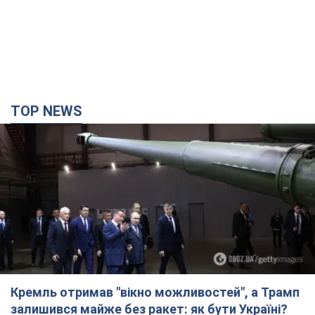
Кремль отримав "вікно можливостей", а Трамп
залишився майже без ракет: як бути Україні?
Інтерв’ю з Мельником
Думка, що в Росії закінчаться балістичні ракети, вкрай
небезпечна, наголосив експерт
3 часа назад
20,2 т.
Україна має домовленості на щомісячну
поставку ракет до Patriot від США: Зеленський
розкрив подробиці
Київ також веде активні переговори з європейськими
партнерами
час назад
1,2 т.