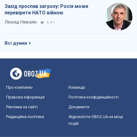
Реклама на сайті
Документи
Редакційна політика
Журналісти OBOZ.UA на місці
подій
OBOZ.UA
Політика
Світ
Розслідування
Блоги
Суспільство
Регіони України
Київ
Харків
Запоріжжя
Дніпро
Черкаси