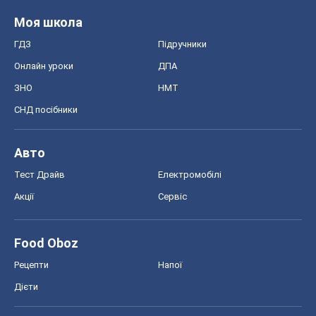
Food Oboz
Рецепти
Напої
Дієти
Економіка
Ринки та компанії
Макроекономіка
MedOboz
Новини медицини
MAMACLUB
Шоу
Афіша
Плітки
Краса
Мода
Жіночий журнал