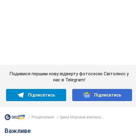
Роздягальня
Ірина Морозюк виклала...
Важливе
Саудівська Аравія, Туреччина та Пакистан
створили азійський аналог НАТО: що відомо
Договір передбачає взаємну підтримку у разі нападу на одну
з держав