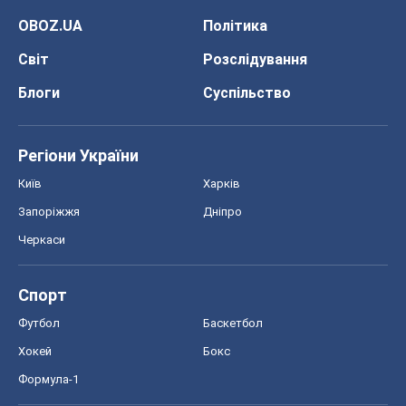
Спорт
Футбол
Баскетбол
Хокей
Бокс
Формула-1
Моя школа
ГДЗ
Підручники
Онлайн уроки
ДПА
ЗНО
НМТ
СНД посібники
Авто
Тест Драйв
Електромобілі
Акції
Сервіс