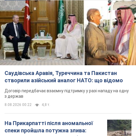
8.08.2026 00:22
4,8 т.
На Прикарпатті після аномальної
спеки пройшла потужна злива:
дороги перетворились на річки.
Відео
Негода накрила Івано-Франківщину та
курортний Буковель
6 часов назад
11,3 т.
Хорватія принизила збірну Росії зі
спортивної гімнастики, офіційно не
допустивши до чемпіонату Європи
основних спортсменів
Турнір відбудеться в Загребі з 13 по 23 серпня
5 часов назад
9,1 т.