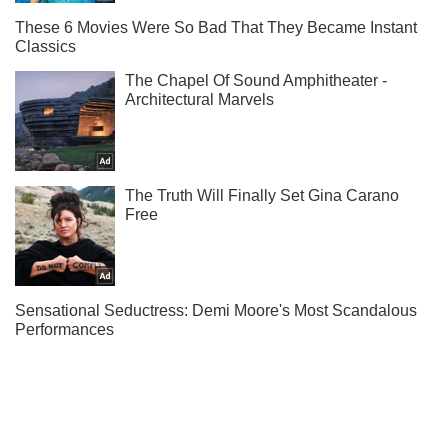
Подивися першим нову відверту фотосесію Світоліної у
нас в Telegram!
Підписатись
Підписатись