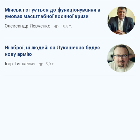
Коли закінчиться війна?
Юрій Хрістензен
3,4 т.
Україна вступила в надзвичайний
економічний стан. Чи є світло вкінці
тунелю?
Вадим Денисенко
2,8 т.