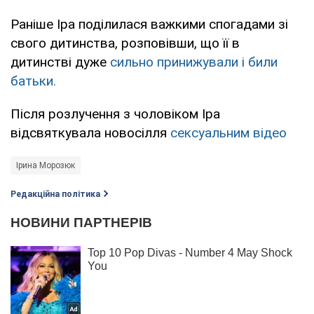
Раніше Іра поділилася важкими спогадами зі
свого дитинства, розповівши, що її в
дитинстві дуже
сильно принижували і били
батьки.
Після розлучення з чоловіком Іра
вiдсвяткувала новосілля
сексуальним відео
Ірина Морозюк
Редакційна політика