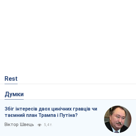
Збіг інтересів двох цинічних гравців чи
таємний план Трампа і Путіна?
Віктор Швець
5,4 т.
Мінськ готується до функціонування в
умовах масштабної воєнної кризи
Олександр Левченко
10,8 т.
Ні зброї, ні людей: як Лукашенко будує
нову армію
Ігар Тишкевич
5,9 т.