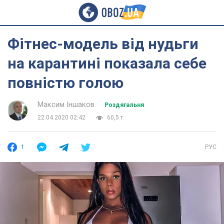
Фітнес-модель від нудьги
на карантині показала себе
повністю голою
Максим Іншаков
Роздягальня
22.04.2020 02:42
60,5 т.
1
РУС