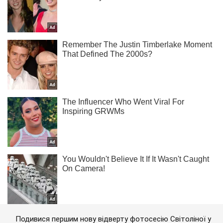
Подивися першим нову відверту фотосесію Світоліної у