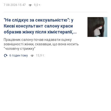
7.08.2026 15:47
9,0 т.
"Не слідкує за сексуальністю": у
Києві консультант салону краси
образив жінку після хімієтерапії,
розгорівся скандал. Фото
Працівник салону почав надавати оцінку
зовнішності жінки, сказавши, що вона носить
"чоловічу стрижку"
6 годин тому
15,9 т.