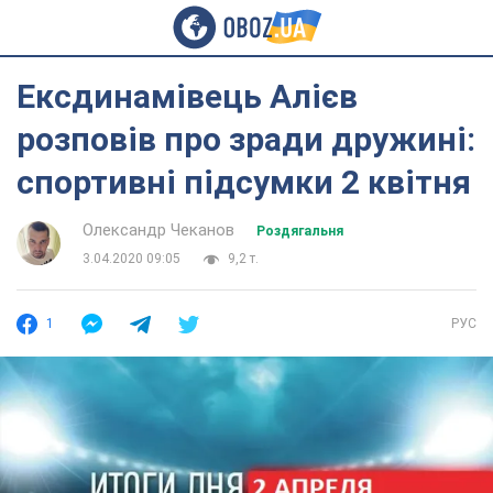
Ексдинамівець Алієв
розповів про зради дружині:
спортивні підсумки 2 квітня
Олександр Чеканов
Роздягальня
3.04.2020 09:05
9,2 т.
1
РУС