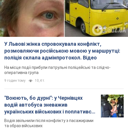
У Львові жінка спровокувала конфлікт,
розмовляючи російською мовою у маршрутці:
поліція склала адмінпротокол. Відео
На місце події прибули патрульні поліцейські та слідчо-
оперативна група
9 годин тому
10,4 т.
"Воюють, бо дурні": у Чернівцях
водій автобуса зневажив
українських військових і поплатився.
Відео
Водія звільнили після конфлікту з пасажирами
та образ військових