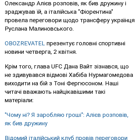
Олександр Алієв розповів, як бив дружину і
зраджував їй, а італійська "Фіорентина"
провела переговори щодо трансферу українця
Руслана Малиновського.
OBOZREVATEL
презентує головні спортивні
новини четверга, 2 квітня.
Крім того, глава UFC Дана Вайт зізнався, що
не здивувався відмові Хабіба Нурмагомедова
виходити на бій з Тоні Фергюсоном. Наші
читачі вважають найцікавішими такі
матеріали:
"Чому ні? Я заробляю гроші": Алієв розповів,
як бив дружину
Відомий італійський клуб провів переговори