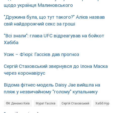
щодо українця Малиновського
"Дружина була, що тут такого?" Алієв назвав
свій найдорожчий секс за гроші
"Всі знали": глава UFC відреагував на бойкот
Хабіба
Усик – Ф'юрі: Гассієв дав прогноз
Сергій Стаховський звернувся до Ілона Маска
через коронавірус
Відома фітнес-модель Daisy Jae вийшла на
пляж у незвичайному "голому" купальнику
ФК Динамо Київ
Мурат Гассієв
Сергій Стаховський
Хабiб Нурм