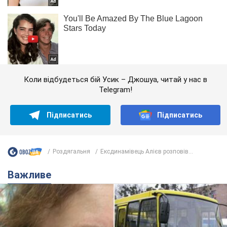
Коли відбудеться бій Усик – Джошуа, читай у нас в
Telegram!
Підписатись
Підписатись
Роздягальня
Ексдинамівець Алієв розповів...
Важливе