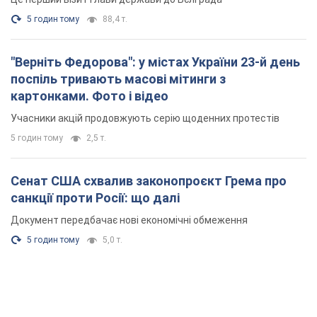
5 годин тому
88,4 т.
"Верніть Федорова": у містах України 23-й день
поспіль тривають масові мітинги з
картонками. Фото і відео
Учасники акцій продовжують серію щоденних протестів
5 годин тому
2,5 т.
Сенат США схвалив законопроєкт Грема про
санкції проти Росії: що далі
Документ передбачає нові економічні обмеження
5 годин тому
5,0 т.