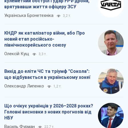
кулеметний обстріл і удар FPV-дрона,
врятувавши життя офіцеру ЗСУ
Українська Бронетехніка
3,2 т.
КНДР як каталізатор війни, або Про
новий етап російсько-
північнокорейського союзу
Олексій Кущ
3,3 т.
Вихід до еліти ЧС та тріумф "Сокола":
що відбувається в українському хокеї
Олександр Липенко
1,2 т.
Що очікує українців у 2026–2028 роках?
Головні висновки з нових прогнозів від
НБУ
Василь Фурман
22,7 т.