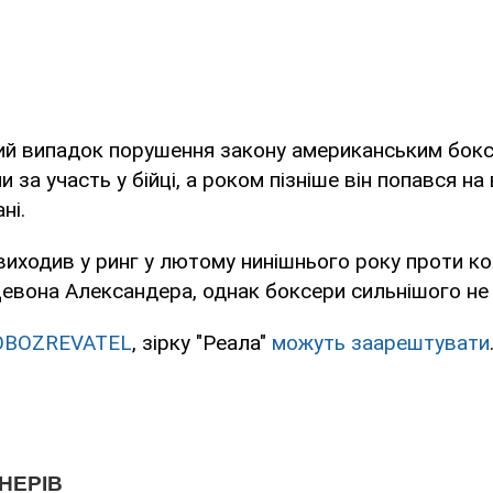
ий випадок порушення закону американським бокс
 за участь у бійці, а роком пізніше він попався на 
ні.
виходив у ринг у лютому нинішнього року проти к
Девона Александера, однак боксери сильнішого не
OBOZREVATEL
, зірку "Реала"
можуть заарештувати