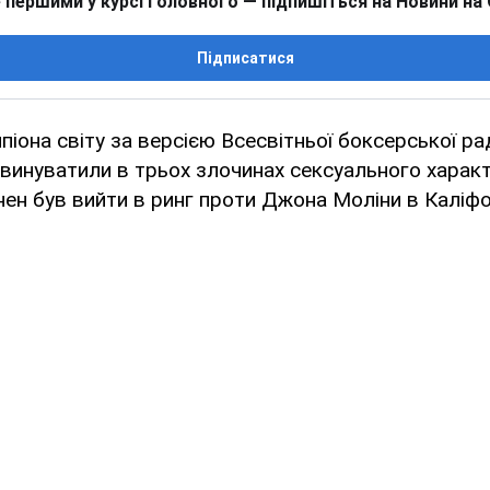
 першими у курсі головного — підпишіться на Новини на
Підписатися
іона світу за версією Всесвітньої боксерської р
звинуватили в трьох злочинах сексуального характ
ен був вийти в ринг проти Джона Моліни в Каліфор