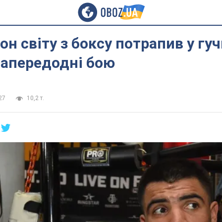
он світу з боксу потрапив у гу
напередодні бою
27
10,2 т.