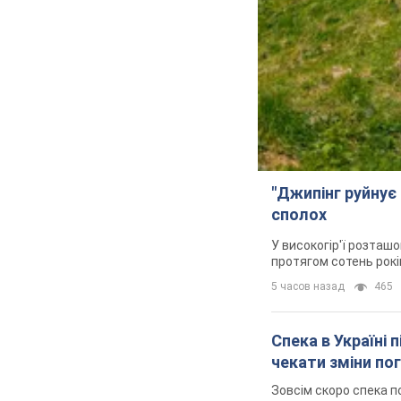
"Джипінг руйнує 
сполох
У високогір'ї розташо
протягом сотень рокі
5 часов назад
465
Спека в Україні 
чекати зміни по
Зовсім скоро спека п