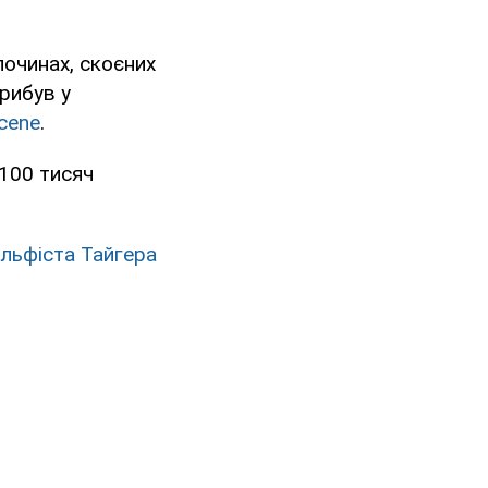
лочинах, скоєних
рибув у
cene
.
 100 тисяч
ольфіста Тайгера