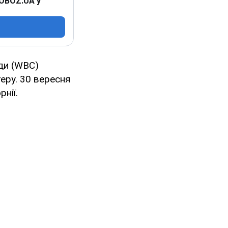
 OBOZ.UA у
ади (WBC)
еру. 30 вересня
нії.