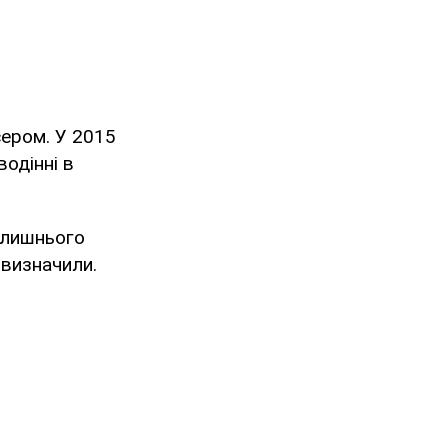
ером. У 2015
водінні в
олишнього
 визначили.
.