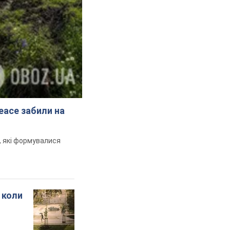
peace забили на
и, які формувалися
 коли