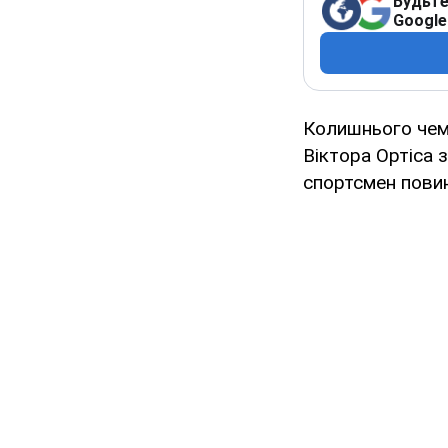
Будьте
Google
Колишнього чемп
Віктора Ортіса 
спортсмен повин