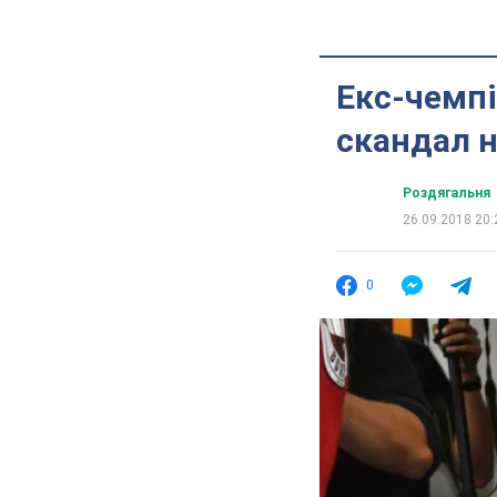
Екс-чемпі
скандал 
Роздягальня
26.09.2018 20:
0