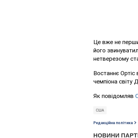
Це вже не перш
його звинуватили
нетверезому ста
Востаннє Ортіс 
чемпіона світу 
Як повідомляв
США
Редакційна політика