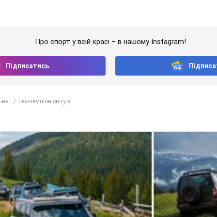
Про спорт у всій красі – в нашому Instagram!
Підписатись
Підписа
ьня
Екс-чемпіон світу з...