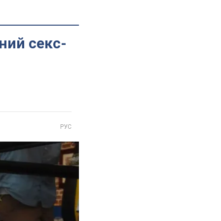
чний секс-
РУС