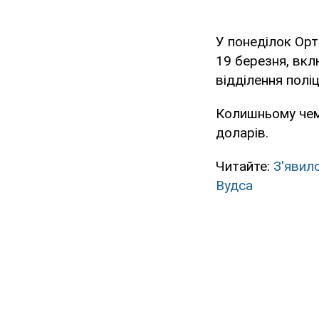
У понеділок Орт
19 березня, вкл
відділення полі
Колишньому чемп
доларів.
Читайте:
З'явил
Вудса