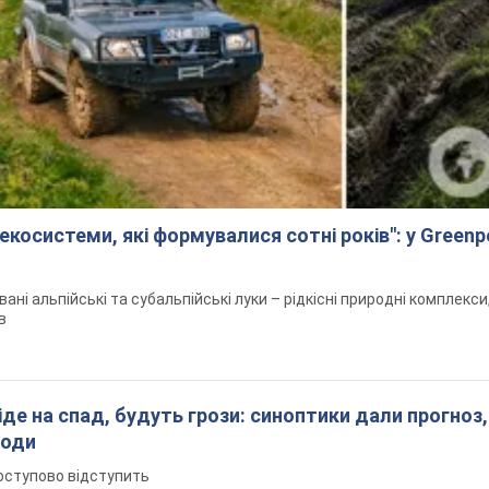
екосистеми, які формувалися сотні років": у Green
вані альпійські та субальпійські луки – рідкісні природні комплекс
в
піде на спад, будуть грози: синоптики дали прогноз,
годи
оступово відступить