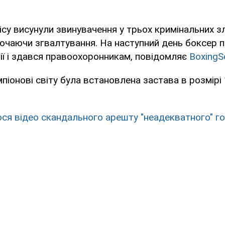
ісу висунули звинувачення у трьох кримінальних з
ючаючи згвалтування. На наступний день боксер п
ції і здався правоохоронникам, повідомляє
BoxingS
іонові світу була встановлена застава в розмірі
ося відео скандального арешту "неадекватного" г