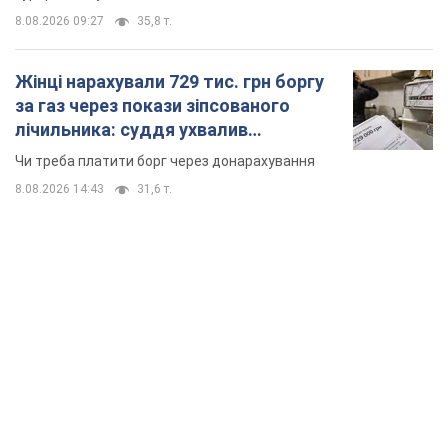
8.08.2026 09:27
35,8 т.
Жінці нарахували 729 тис. грн боргу
за газ через покази зіпсованого
лічильника: суддя ухвалив
неочікуване рішення
Чи треба платити борг через донарахування
8.08.2026 14:43
31,6 т.