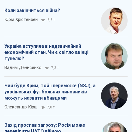
Коли закінчиться війна?
Юрій Хрістензен
8,8 т.
Україна вступила в надзвичайний
економічний стан. Чи є світло вкінці
тунелю?
Вадим Денисенко
7,3 т.
Чий буде Крим, той і переможе (NSJ), а
українських футбольних чиновників
можуть назвати вбивцями
Олександр Кірш
7,0 т.
Захід проспав загрозу: Росія може
перевірити НАТО війною