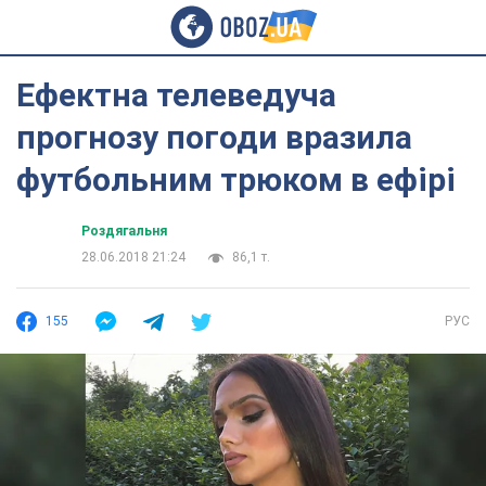
Ефектна телеведуча
прогнозу погоди вразила
футбольним трюком в ефірі
Роздягальня
28.06.2018 21:24
86,1 т.
155
РУС