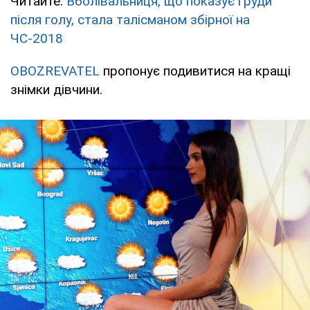
Читайте:
Вболівальниця, що показує груди
після голу, стала талісманом збірної на
ЧС-2018
OBOZREVATEL
пропонує подивитися на кращі
знімки дівчини.