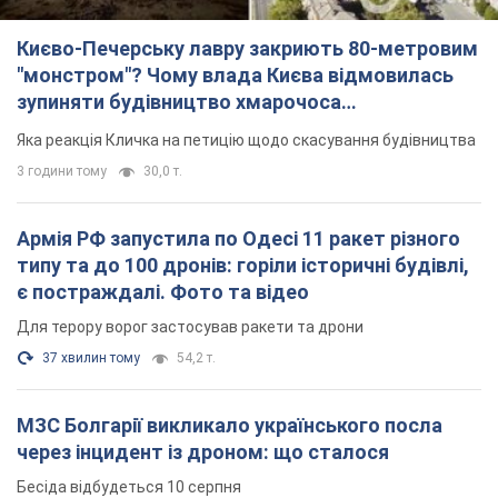
Києво-Печерську лавру закриють 80-метровим
"монстром"? Чому влада Києва відмовилась
зупиняти будівництво хмарочоса
"московського вірянина"
Яка реакція Кличка на петицію щодо скасування будівництва
3 години тому
30,0 т.
Армія РФ запустила по Одесі 11 ракет різного
типу та до 100 дронів: горіли історичні будівлі,
є постраждалі. Фото та відео
Для терору ворог застосував ракети та дрони
37 хвилин тому
54,2 т.
МЗС Болгарії викликало українського посла
через інцидент із дроном: що сталося
Бесіда відбудеться 10 серпня