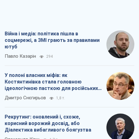
Війна і медіа: політика пішла в
соцмережі, а ЗМІ грають за правилами
ютуб
Павло Казарін
294
У полоні власних міфів: як
Костянтинівка стала головною
ідеологічною пасткою для російських
окупантів
Дмитро Снєгирьов
1,8 т.
Рекрутинг: оновлений і, схоже,
корисний ворожий досвід, або
Діалектика вибагливого боягузтва