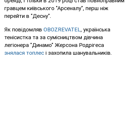
оренді, і тільки в 2019 році став повноправним
гравцем київського "Арсеналу", перш ніж
перейти в "Десну".
Як повідомляв
OBOZREVATEL
, українська
тенісистка та за сумісництвом дівчина
легіонера "Динамо" Жерсона Родрігеса
знялася топлес
і захопила шанувальників.