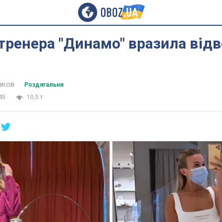
тренера "Динамо" вразила від
аков
Роздягальня
45
10,5 т.