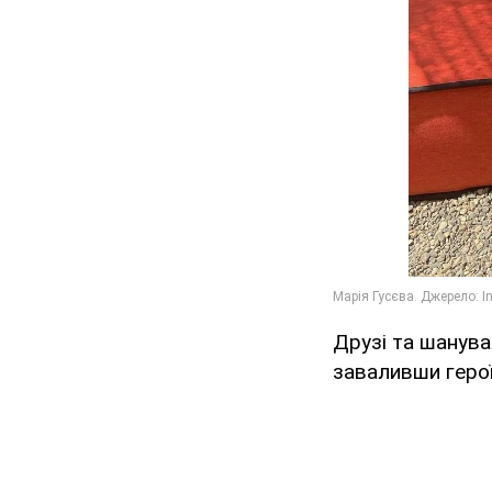
Друзі та шанува
заваливши геро