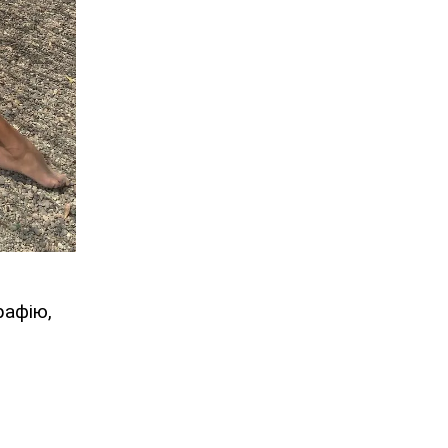
рафію,