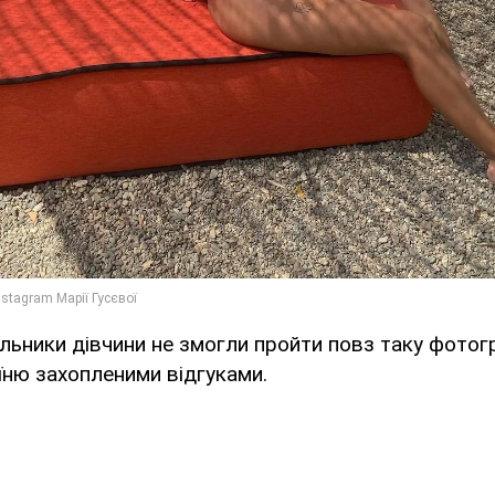
льники дівчини не змогли пройти повз таку фотог
їню захопленими відгуками.