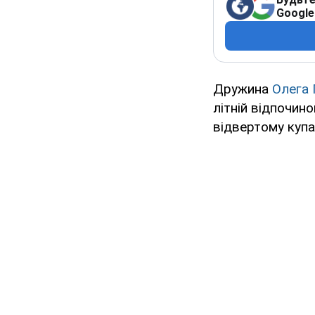
Google
Дружина
Олега 
літній відпочин
відвертому куп