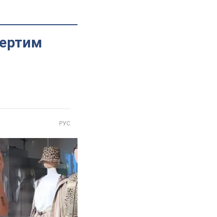
вертим
РУС