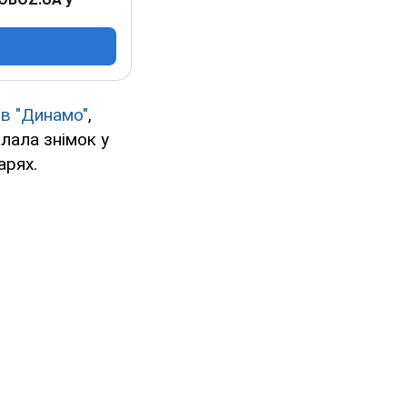
ів "Динамо"
,
лала знімок у
арях.