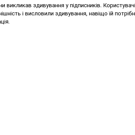
ни викликав здивування у пiдписникiв. Користувачі 
ішність і висловили здивування, навіщо їй потріб
ція.