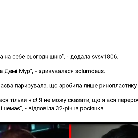
жа на себе сьогоднішню", - додала svsv1806.
а Демі Мур", - здивувалася solumdeus.
маєва парирувала, що зробила лише ринопластику.
вся тільки ніс! Я не можу сказати, що я вся переро
і немає", - відповіла 32-річна росіянка.