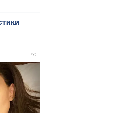
стики
РУС