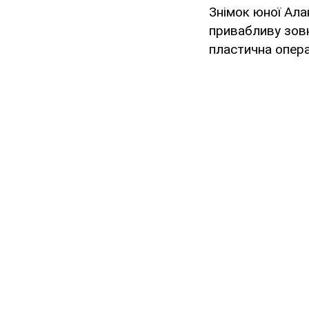
Знімок юної Ала
привабливу зовн
пластична опера