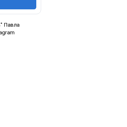
в" Павла
tagram