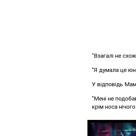
"Взагалі не схо
"Я думала це юн
У відповідь Ма
"Мені не подоба
крім носа нічого 