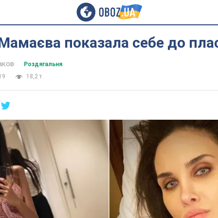
Мамаєва показала себе до пла
аков
Роздягальня
19
18,2 т.