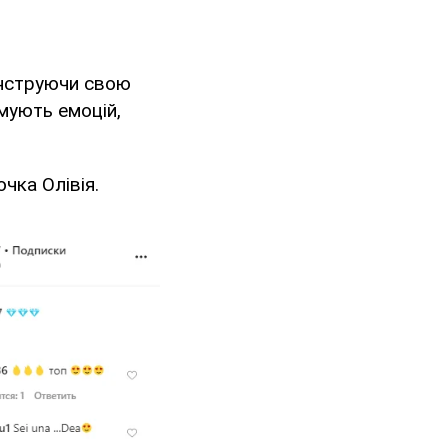
онструючи свою
имують емоцій,
чка Олівія.