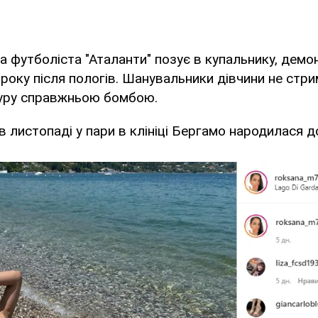
а футболіста "Аталанти" позує в купальнику, дем
в року після пологів. Шанувальники дівчини не стр
гуру справжньою бомбою.
в листопаді у пари в клініці Бергамо народилася до