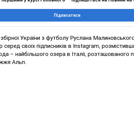
Підписатися
збірної України з футболу Руслана Малиновськог
 серед своїх пiдписників в Instagram, розмістивш
рда – найбільшого озера в Італії, розташованого 
іжжя Альп.