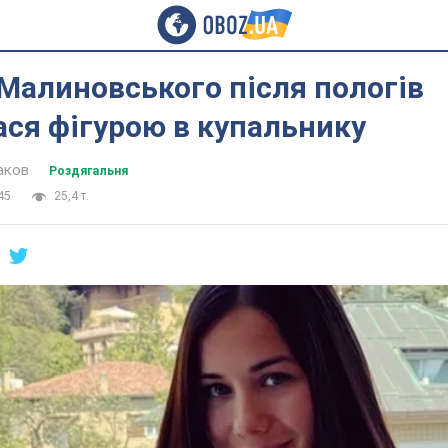
Малиновського після пологів
ся фігурою в купальнику
аков
Роздягальня
45
25,4 т.