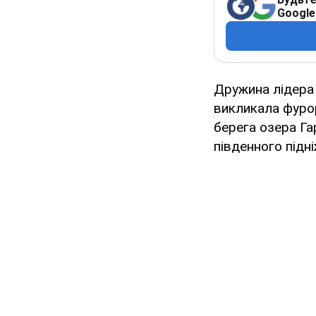
Google
Дружина лідера 
викликала фурор
берега озера Га
південного підн